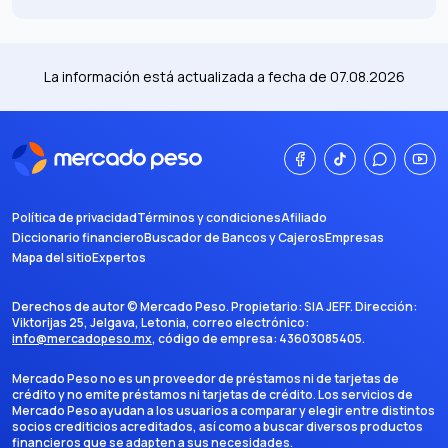
La información está actualizada a fecha de
07.08.2026
Política de privacidad
Términos y condiciones
Afiliado
Diccionario financiero
Buscador de Bancos y Cajeros
Empresas
Mapa del sitio
Expertos
Derechos de autor ©
Mercado Peso
. Propietario:
SIA JEFF
. Dirección:
Viktorijas 25, Jelgava, Letonia
, correo electrónico:
info@mercadopeso.mx
, código de empresa:
43603085405
.
Mercado Peso no es un proveedor de préstamos ni de tarjetas de
crédito y no emite préstamos ni tarjetas de crédito. Los servicios de
Mercado Peso ayudan a los usuarios a comparar y elegir entre distintos
socios crediticios acreditados, así como a buscar diversos productos
financieros que se adapten a sus necesidades.