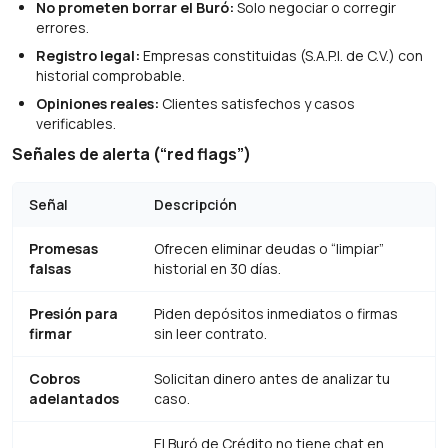
No prometen borrar el Buró:
Solo negociar o corregir
errores.
Registro legal:
Empresas constituidas (S.A.P.I. de C.V.) con
historial comprobable.
Opiniones reales:
Clientes satisfechos y casos
verificables.
Señales de alerta (“red flags”)
Señal
Descripción
Promesas
Ofrecen eliminar deudas o “limpiar”
falsas
historial en 30 días.
Presión para
Piden depósitos inmediatos o firmas
firmar
sin leer contrato.
Cobros
Solicitan dinero antes de analizar tu
adelantados
caso.
El Buró de Crédito no tiene chat en