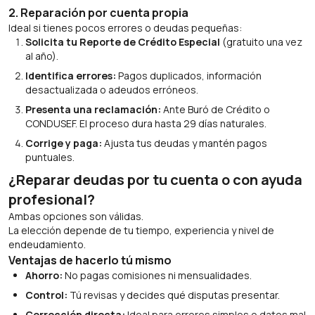
2. Reparación por cuenta propia
Ideal si tienes pocos errores o deudas pequeñas:
Solicita tu Reporte de Crédito Especial
(gratuito una vez
al año).
Identifica errores:
Pagos duplicados, información
desactualizada o adeudos erróneos.
Presenta una reclamación:
Ante Buró de Crédito o
CONDUSEF. El proceso dura hasta 29 días naturales.
Corrige y paga:
Ajusta tus deudas y mantén pagos
puntuales.
¿Reparar deudas por tu cuenta o con ayuda
profesional?
Ambas opciones son válidas.
La elección depende de tu tiempo, experiencia y nivel de
endeudamiento.
Ventajas de hacerlo tú mismo
Ahorro:
No pagas comisiones ni mensualidades.
Control:
Tú revisas y decides qué disputas presentar.
Corrección directa:
Ideal para errores simples o datos mal