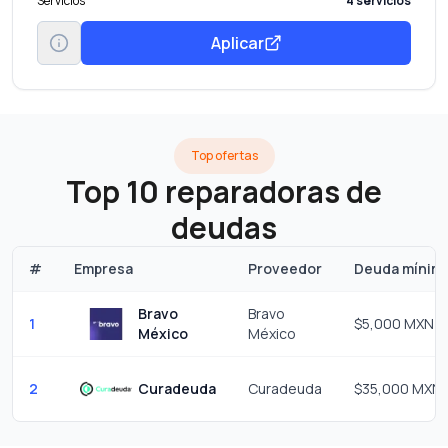
Servicios
4 servicios
Aplicar
Top ofertas
Top 10 reparadoras de
deudas
#
Empresa
Proveedor
Deuda mínim
Bravo
Bravo
1
$5,000 MXN
México
México
2
Curadeuda
Curadeuda
$35,000 MXN