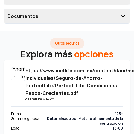
Documentos
Otros seguros
Explora más
opciones
https://www.metlife.com.mx/content/dam/m
Individuales/Seguro-de-Ahorro-
PerfectLife/Perfect-Life-Condiciones-
Pesos-Crecientes.pdf
de
MetLife México
Prima
175+
Suma asegurada
Determinado por MetLife al momento de la
contratación
Edad
18-60