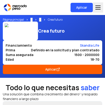
Aplicar
Página principal
...
...
Crea futuro
Crea futuro
Financiamiento
Skandia Life
Prima
Definido en la solicitud y plan contratado
Suma asegurada
1500 - 2000000
Edad
18-70
Aplicar
Todo lo que necesitas
saber
Una solución que combina crecimiento del dinero¹ y respaldo
financiero a largo plazo