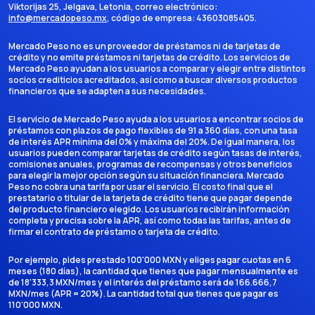
Viktorijas 25, Jelgava, Letonia
, correo electrónico:
info@mercadopeso.mx
, código de empresa:
43603085405
.
Mercado Peso no es un proveedor de préstamos ni de tarjetas de
crédito y no emite préstamos ni tarjetas de crédito. Los servicios de
Mercado Peso ayudan a los usuarios a comparar y elegir entre distintos
socios crediticios acreditados, así como a buscar diversos productos
financieros que se adapten a sus necesidades.
El servicio de Mercado Peso ayuda a los usuarios a encontrar socios de
préstamos con plazos de pago flexibles de 91 a 360 días, con una tasa
de interés APR mínima del 0% y máxima del 20%. De igual manera, los
usuarios pueden comparar tarjetas de crédito según tasas de interés,
comisiones anuales, programas de recompensas y otros beneficios
para elegir la mejor opción según su situación financiera. Mercado
Peso no cobra una tarifa por usar el servicio. El costo final que el
prestatario o titular de la tarjeta de crédito tiene que pagar depende
del producto financiero elegido. Los usuarios recibirán información
completa y precisa sobre la APR, así como todas las tarifas, antes de
firmar el contrato de préstamo o tarjeta de crédito.
Por ejemplo, pides prestado 100'000 MXN y eliges pagar cuotas en 6
meses (180 días), la cantidad que tienes que pagar mensualmente es
de 18'333,3 MXN/mes y el interés del préstamo será de 166.666,7
MXN/mes (APR = 20%). La cantidad total que tienes que pagar es
110'000 MXN.