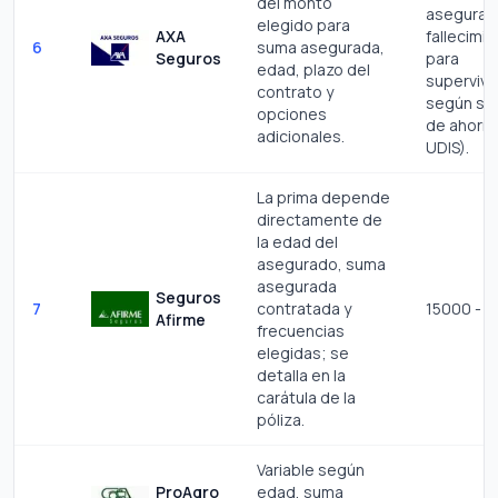
del monto
asegurad
elegido para
AXA
fallecimie
6
suma asegurada,
Seguros
para
edad, plazo del
supervive
contrato y
según su
opciones
de ahorro
adicionales.
UDIS).
La prima depende
directamente de
la edad del
asegurado, suma
asegurada
Seguros
7
contratada y
15000 - 
Afirme
frecuencias
elegidas; se
detalla en la
carátula de la
póliza.
Variable según
ProAgro
edad, suma