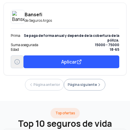
Bansefi
de
Seguros Argos
Prima
Se paga de forma anual y depende de la cobertura de la
póliza.
Suma asegurada
15000 - 75000
Edad
18-65
Aplicar
Página anterior
Página siguiente
Top ofertas
Top 10 seguros de vida