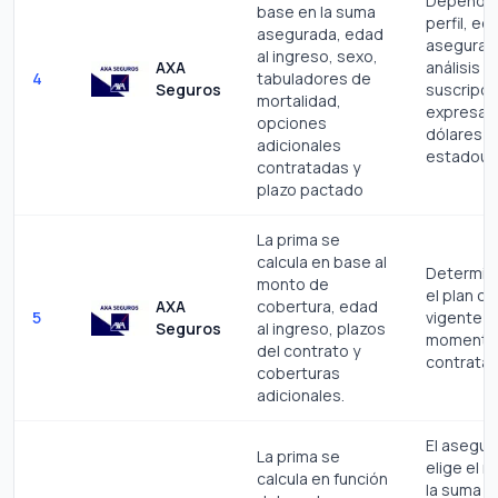
Depende 
base en la suma
perfil, ed
asegurada, edad
asegurad
al ingreso, sexo,
AXA
análisis d
4
tabuladores de
Seguros
suscripci
mortalidad,
expresa 
opciones
dólares
adicionales
estadoun
contratadas y
plazo pactado
La prima se
calcula en base al
Determin
monto de
el plan c
AXA
cobertura, edad
5
vigente al
Seguros
al ingreso, plazos
momento
del contrato y
contratac
coberturas
adicionales.
El asegu
La prima se
elige el 
calcula en función
la suma