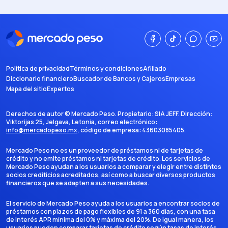
Política de privacidad
Términos y condiciones
Afiliado
Diccionario financiero
Buscador de Bancos y Cajeros
Empresas
Mapa del sitio
Expertos
Derechos de autor ©
Mercado Peso
. Propietario:
SIA JEFF
. Dirección:
Viktorijas 25, Jelgava, Letonia
, correo electrónico:
info@mercadopeso.mx
, código de empresa:
43603085405
.
Mercado Peso no es un proveedor de préstamos ni de tarjetas de
crédito y no emite préstamos ni tarjetas de crédito. Los servicios de
Mercado Peso ayudan a los usuarios a comparar y elegir entre distintos
socios crediticios acreditados, así como a buscar diversos productos
financieros que se adapten a sus necesidades.
El servicio de Mercado Peso ayuda a los usuarios a encontrar socios de
préstamos con plazos de pago flexibles de 91 a 360 días, con una tasa
de interés APR mínima del 0% y máxima del 20%. De igual manera, los
usuarios pueden comparar tarjetas de crédito según tasas de interés,