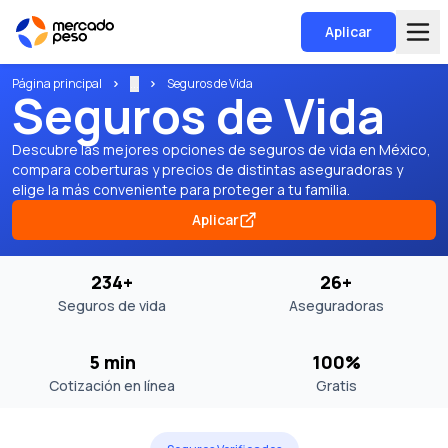
Aplicar
Página principal
...
Seguros de Vida
Seguros de Vida
Descubre las mejores opciones de seguros de vida en México,
compara coberturas y precios de distintas aseguradoras y
elige la más conveniente para proteger a tu familia.
Aplicar
234+
26+
Seguros de vida
Aseguradoras
5 min
100%
Cotización en línea
Gratis