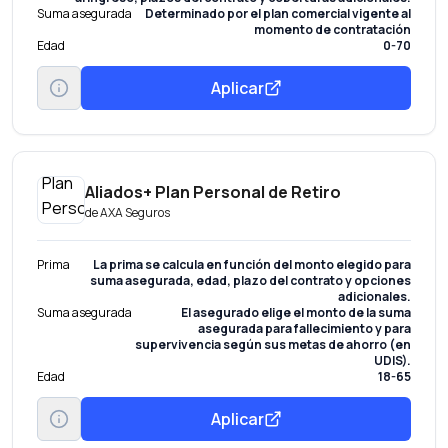
Suma asegurada
Determinado por el plan comercial vigente al
momento de contratación
Edad
0-70
Aplicar
Aliados+ Plan Personal de Retiro
de
AXA Seguros
Prima
La prima se calcula en función del monto elegido para
suma asegurada, edad, plazo del contrato y opciones
adicionales.
Suma asegurada
El asegurado elige el monto de la suma
asegurada para fallecimiento y para
supervivencia según sus metas de ahorro (en
UDIS).
Edad
18-65
Aplicar