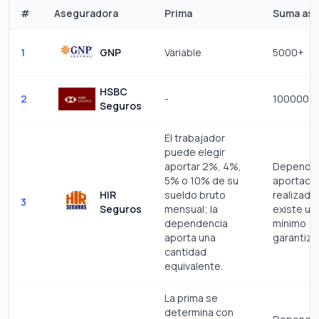
#
Aseguradora
Prima
Suma as
1
GNP
Variable
5000+
HSBC
2
-
100000 -
Seguros
El trabajador
puede elegir
aportar 2%, 4%,
Depende 
5% o 10% de su
aportaci
HIR
sueldo bruto
realizada
3
Seguros
mensual; la
existe un
dependencia
mínimo
aporta una
garantiza
cantidad
equivalente.
La prima se
determina con