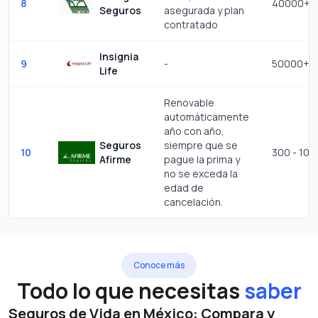
8
40000+
Seguros
asegurada y plan
contratado
Insignia
9
-
50000+
Life
Renovable
automáticamente
año con año,
Seguros
siempre que se
10
300 - 10
Afirme
pague la prima y
no se exceda la
edad de
cancelación.
Conoce más
Todo lo que necesitas
saber
Seguros de Vida en México: Compara y