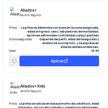
Aliados+
de
AXA Seguros
Prima
La prima se determina con base en la suma asegurada,
edad al ingreso, sexo, tabuladores de mortalidad,
opciones adicionales contratadas y plazo pactado
Suma asegurada
Depende del perfil, edad del asegurado y
análisis de suscripción, y se expresa en
dólares estadounidenses.
Edad
18-65
Aplicar
Aliados+ Kids
de
AXA Seguros
Prima
La prima se calcula en base al monto de cobertura, edad
al ingreso, plazos del contrato y coberturas adicionales.