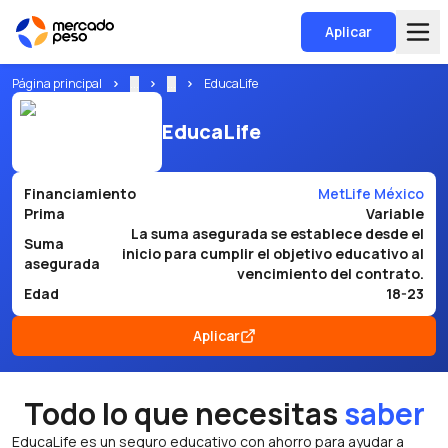
Aplicar
Página principal
...
...
EducaLife
EducaLife
Financiamiento
MetLife México
Prima
Variable
La suma asegurada se establece desde el
Suma
inicio para cumplir el objetivo educativo al
asegurada
vencimiento del contrato.
Edad
18-23
Aplicar
Todo lo que necesitas
saber
EducaLife es un seguro educativo con ahorro para ayudar a