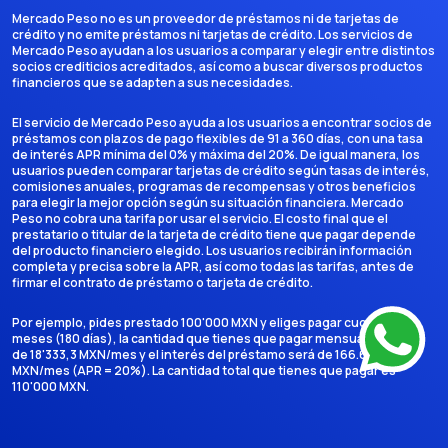
Mercado Peso no es un proveedor de préstamos ni de tarjetas de
crédito y no emite préstamos ni tarjetas de crédito. Los servicios de
Mercado Peso ayudan a los usuarios a comparar y elegir entre distintos
socios crediticios acreditados, así como a buscar diversos productos
financieros que se adapten a sus necesidades.
El servicio de Mercado Peso ayuda a los usuarios a encontrar socios de
préstamos con plazos de pago flexibles de 91 a 360 días, con una tasa
de interés APR mínima del 0% y máxima del 20%. De igual manera, los
usuarios pueden comparar tarjetas de crédito según tasas de interés,
comisiones anuales, programas de recompensas y otros beneficios
para elegir la mejor opción según su situación financiera. Mercado
Peso no cobra una tarifa por usar el servicio. El costo final que el
prestatario o titular de la tarjeta de crédito tiene que pagar depende
del producto financiero elegido. Los usuarios recibirán información
completa y precisa sobre la APR, así como todas las tarifas, antes de
firmar el contrato de préstamo o tarjeta de crédito.
Por ejemplo, pides prestado 100'000 MXN y eliges pagar cuotas en 6
meses (180 días), la cantidad que tienes que pagar mensualmente es
de 18'333,3 MXN/mes y el interés del préstamo será de 166.666,7
MXN/mes (APR = 20%). La cantidad total que tienes que pagar es
110'000 MXN.