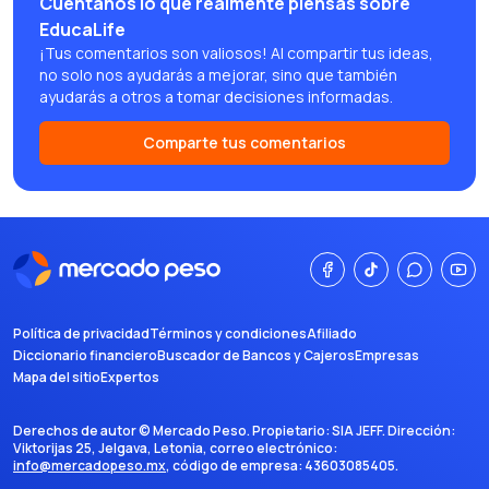
Cuéntanos lo que realmente piensas sobre
EducaLife
¡Tus comentarios son valiosos! Al compartir tus ideas,
no solo nos ayudarás a mejorar, sino que también
ayudarás a otros a tomar decisiones informadas.
Comparte tus comentarios
Política de privacidad
Términos y condiciones
Afiliado
Diccionario financiero
Buscador de Bancos y Cajeros
Empresas
Mapa del sitio
Expertos
Derechos de autor ©
Mercado Peso
. Propietario:
SIA JEFF
. Dirección:
Viktorijas 25, Jelgava, Letonia
, correo electrónico:
info@mercadopeso.mx
, código de empresa:
43603085405
.