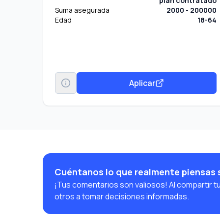
plan contratado
Suma asegurada
2000 - 200000
Edad
18-64
Aplicar
Cuéntanos lo que realmente piensas 
¡Tus comentarios son valiosos! Al compartir t
otros a tomar decisiones informadas.