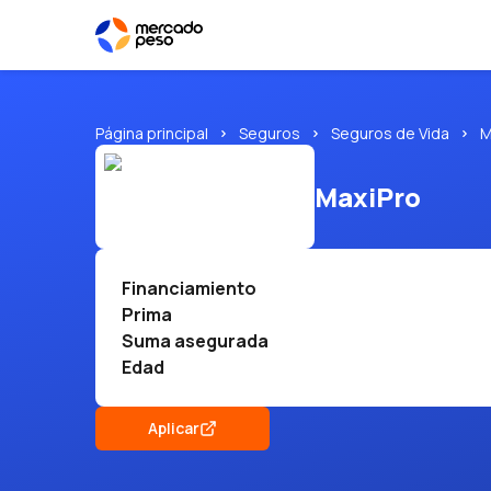
Página principal
Seguros
Seguros de Vida
M
MaxiPro
Financiamiento
Prima
Suma asegurada
Edad
Aplicar