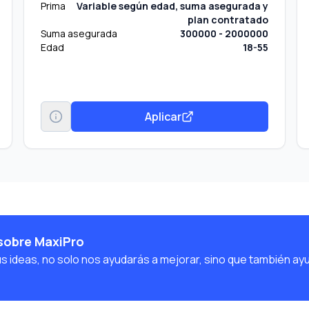
Prima
Variable según edad, suma asegurada y
plan contratado
Suma asegurada
300000 - 2000000
Edad
18-55
Aplicar
sobre MaxiPro
us ideas, no solo nos ayudarás a mejorar, sino que también ay