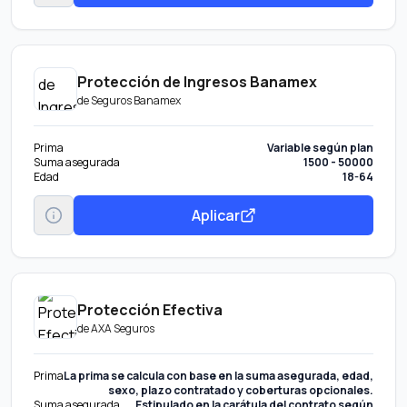
Protección de Ingresos Banamex
de
Seguros Banamex
Prima
Variable según plan
Suma asegurada
1500 - 50000
Edad
18-64
Aplicar
Protección Efectiva
de
AXA Seguros
Prima
La prima se calcula con base en la suma asegurada, edad,
sexo, plazo contratado y coberturas opcionales.
Suma asegurada
Estipulado en la carátula del contrato según