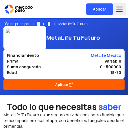
Aplicar
Página principal
...
...
MetaLife Tu Futuro
MetaLife Tu Futuro
Financiamiento
MetLife México
Prima
Variable
Suma asegurada
0 - 500000
Edad
18-70
Aplicar
Todo lo que necesitas
saber
MetaLife Tu Futuro es un seguro de vida con ahorro flexible que
te acompaña en cada etapa, con beneficios tangibles desde el
primer día.