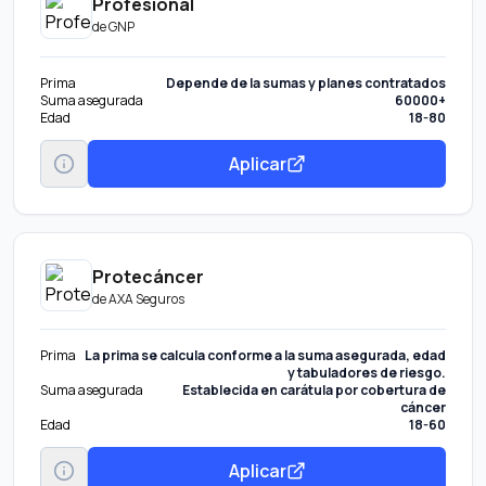
Profesional
de
GNP
Prima
Depende de la sumas y planes contratados
Suma asegurada
60000+
Edad
18-80
Aplicar
Protecáncer
de
AXA Seguros
Prima
La prima se calcula conforme a la suma asegurada, edad
y tabuladores de riesgo.
Suma asegurada
Establecida en carátula por cobertura de
cáncer
Edad
18-60
Aplicar