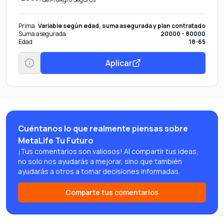
Prima
Variable según edad, suma asegurada y plan contratado
Suma asegurada
20000 - 80000
Edad
18-65
Aplicar
Cuéntanos lo que realmente piensas sobre
MetaLife Tu Futuro
¡Tus comentarios son valiosos! Al compartir tus ideas,
no solo nos ayudarás a mejorar, sino que también
ayudarás a otros a tomar decisiones informadas.
Comparte tus comentarios