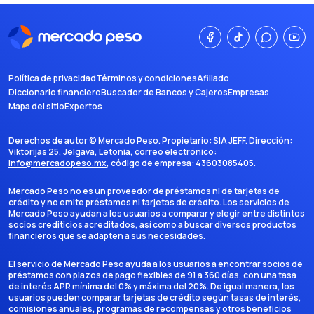
Política de privacidad
Términos y condiciones
Afiliado
Diccionario financiero
Buscador de Bancos y Cajeros
Empresas
Mapa del sitio
Expertos
Derechos de autor ©
Mercado Peso
. Propietario:
SIA JEFF
. Dirección:
Viktorijas 25, Jelgava, Letonia
, correo electrónico:
info@mercadopeso.mx
, código de empresa:
43603085405
.
Mercado Peso no es un proveedor de préstamos ni de tarjetas de
crédito y no emite préstamos ni tarjetas de crédito. Los servicios de
Mercado Peso ayudan a los usuarios a comparar y elegir entre distintos
socios crediticios acreditados, así como a buscar diversos productos
financieros que se adapten a sus necesidades.
El servicio de Mercado Peso ayuda a los usuarios a encontrar socios de
préstamos con plazos de pago flexibles de 91 a 360 días, con una tasa
de interés APR mínima del 0% y máxima del 20%. De igual manera, los
usuarios pueden comparar tarjetas de crédito según tasas de interés,
comisiones anuales, programas de recompensas y otros beneficios