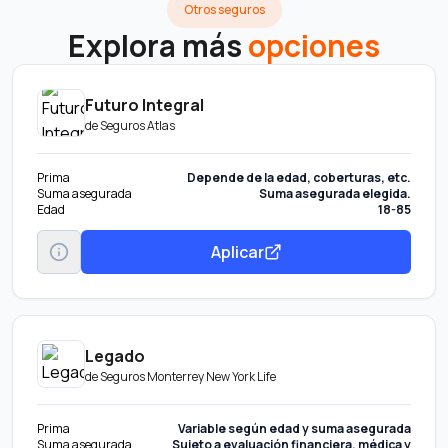
Otros seguros
Explora más
opciones
Futuro Integral
de
Seguros Atlas
Prima
Depende de la edad, coberturas, etc.
Suma asegurada
Suma asegurada elegida.
Edad
18-85
Aplicar
Legado
de
Seguros Monterrey New York Life
Prima
Variable según edad y suma asegurada
Suma asegurada
Sujeto a evaluación financiera, médica y