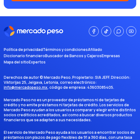
Política de privacidad
Términos y condiciones
Afiliado
Diccionario financiero
Buscador de Bancos y Cajeros
Empresas
Mapa del sitio
Expertos
Derechos de autor ©
Mercado Peso
. Propietario:
SIA JEFF
. Dirección:
Viktorijas 25, Jelgava, Letonia
, correo electrónico:
info@mercadopeso.mx
, código de empresa:
43603085405
.
Mercado Peso no es un proveedor de préstamos ni de tarjetas de
crédito y no emite préstamos ni tarjetas de crédito. Los servicios de
Mercado Peso ayudan a los usuarios a comparar y elegir entre distintos
socios crediticios acreditados, así como a buscar diversos productos
financieros que se adapten a sus necesidades.
El servicio de Mercado Peso ayuda a los usuarios a encontrar socios de
préstamos con plazos de pago flexibles de 91 a 360 días, con una tasa