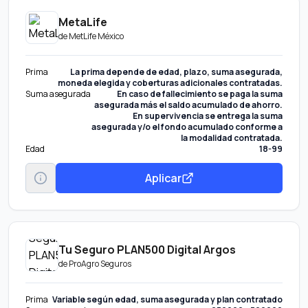
MetaLife
de
MetLife México
Prima
La prima depende de edad, plazo, suma asegurada,
moneda elegida y coberturas adicionales contratadas.
Suma asegurada
En caso de fallecimiento se paga la suma
asegurada más el saldo acumulado de ahorro.
En supervivencia se entrega la suma
asegurada y/o el fondo acumulado conforme a
la modalidad contratada.
Edad
18-99
Aplicar
Tu Seguro PLAN500 Digital Argos
de
ProAgro Seguros
Prima
Variable según edad, suma asegurada y plan contratado