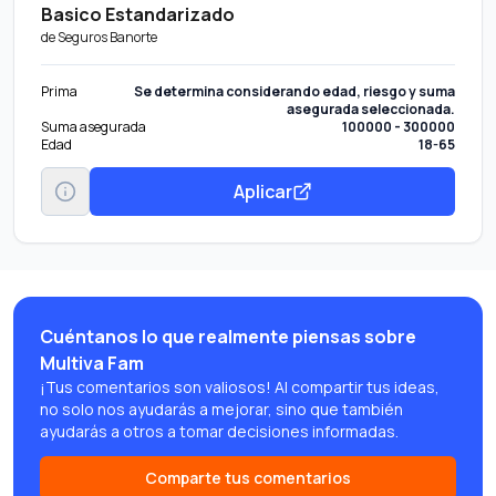
Basico Estandarizado
de
Seguros Banorte
Prima
Se determina considerando edad, riesgo y suma
asegurada seleccionada.
Suma asegurada
100000 - 300000
Edad
18-65
Aplicar
Cuéntanos lo que realmente piensas sobre
Multiva Fam
¡Tus comentarios son valiosos! Al compartir tus ideas,
no solo nos ayudarás a mejorar, sino que también
ayudarás a otros a tomar decisiones informadas.
Comparte tus comentarios