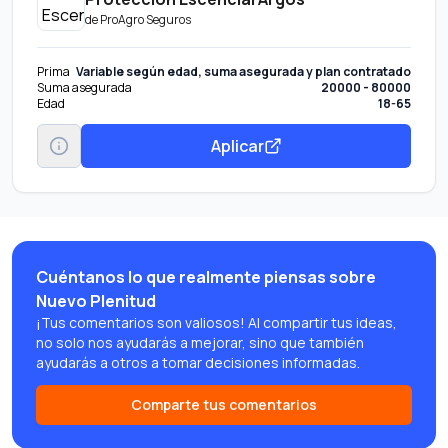
de
ProAgro Seguros
Prima
Variable según edad, suma asegurada y plan contratado
Suma asegurada
20000 - 80000
Edad
18-65
Aplicar
Cuéntanos lo que realmente piensas sobre
Nuevo Plenitud
¡Tus comentarios son valiosos! Al compartir tus ideas,
no solo nos ayudarás a mejorar, sino que también
ayudarás a otros a tomar decisiones informadas.
Comparte tus comentarios