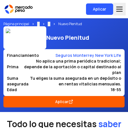
Aplicar
Página principal
...
...
Nuevo Plenitud
Nuevo Plenitud
Financiamiento
Seguros Monterrey New York Life
No aplica una prima periódica tradicional;
Prima
depende de la aportación o capital destinado al
plan
Suma
Tu eliges la suma asegurada en un depósito o
asegurada
en rentas vitalicias mensuales.
Edad
18-55
Aplicar
Todo lo que necesitas
saber