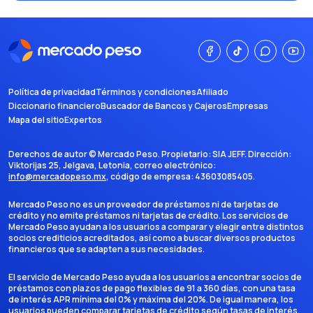
Política de privacidad
Términos y condiciones
Afiliado
Diccionario financiero
Buscador de Bancos y Cajeros
Empresas
Mapa del sitio
Expertos
Derechos de autor ©
Mercado Peso
. Propietario:
SIA JEFF
. Dirección:
Viktorijas 25, Jelgava, Letonia
, correo electrónico:
info@mercadopeso.mx
, código de empresa:
43603085405
.
Mercado Peso no es un proveedor de préstamos ni de tarjetas de
crédito y no emite préstamos ni tarjetas de crédito. Los servicios de
Mercado Peso ayudan a los usuarios a comparar y elegir entre distintos
socios crediticios acreditados, así como a buscar diversos productos
financieros que se adapten a sus necesidades.
El servicio de Mercado Peso ayuda a los usuarios a encontrar socios de
préstamos con plazos de pago flexibles de 91 a 360 días, con una tasa
de interés APR mínima del 0% y máxima del 20%. De igual manera, los
usuarios pueden comparar tarjetas de crédito según tasas de interés,