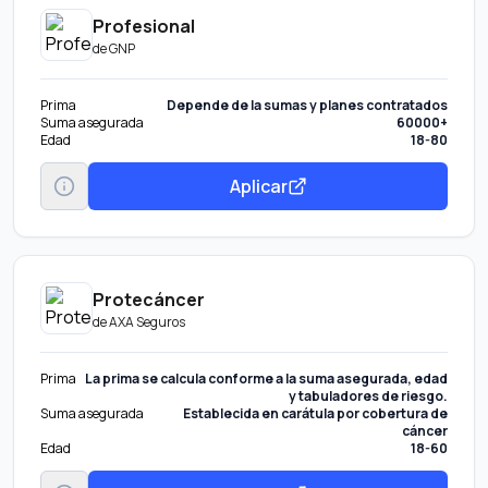
Profesional
de
GNP
Prima
Depende de la sumas y planes contratados
Suma asegurada
60000+
Edad
18-80
Aplicar
Protecáncer
de
AXA Seguros
Prima
La prima se calcula conforme a la suma asegurada, edad
y tabuladores de riesgo.
Suma asegurada
Establecida en carátula por cobertura de
cáncer
Edad
18-60