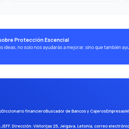
sobre Protección Escencial
us ideas, no solo nos ayudarás a mejorar, sino que también ay
o
Diccionario financiero
Buscador de Bancos y Cajeros
Empresas
M
A JEFF
. Dirección:
Viktorijas 25, Jelgava, Letonia
, correo electróni