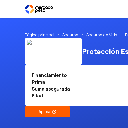
Página principal
Seguros
Seguros de Vida
P
Protección E
Financiamiento
Prima
Suma asegurada
Edad
Aplicar