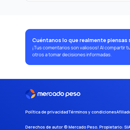
Cuéntanos lo que realmente piensas 
¡Tus comentarios son valiosos! Al compartir t
otros a tomar decisiones informadas.
Política de privacidad
Términos y condiciones
Afiliad
Derechos de autor ©
Mercado Peso
. Propietario:
SI