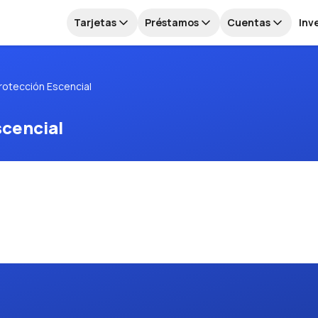
Tarjetas
Préstamos
Cuentas
Inv
rotección Escencial
scencial