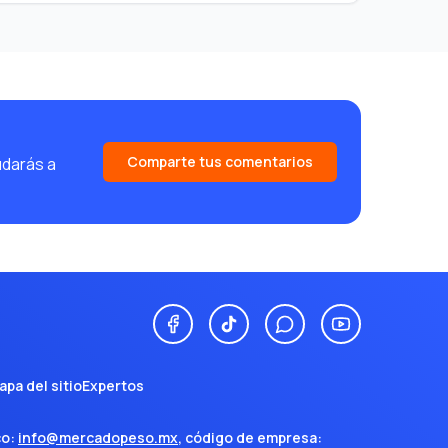
Comparte tus comentarios
udarás a
apa del sitio
Expertos
co:
info@mercadopeso.mx
, código de empresa: