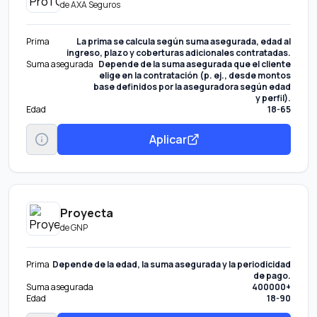
de
AXA Seguros
Prima
La prima se calcula según suma asegurada, edad al
ingreso, plazo y coberturas adicionales contratadas.
Suma asegurada
Depende de la suma asegurada que el cliente
elige en la contratación (p. ej., desde montos
base definidos por la aseguradora según edad
y perfil).
Edad
18-65
Aplicar
Proyecta
de
GNP
Prima
Depende de la edad, la suma asegurada y la periodicidad
de pago.
Suma asegurada
400000+
Edad
18-90