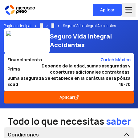
Aplicar
Página principal
...
...
Seguro Vida Integral Accidentes
Seguro Vida Integral
Accidentes
Financiamiento
Zurich México
Depende de la edad, sumas aseguradas y
Prima
coberturas adicionales contratadas.
Suma asegurada
Se establece en la carátula de la póliza
Edad
18-70
Aplicar
Todo lo que necesitas
saber
Condiciones