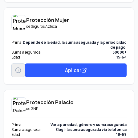
Protección Mujer
de
Seguros Azteca
Prima
Depende de la edad, la suma asegurada y la periodicidad
de pago.
Suma asegurada
50000+
Edad
15-64
Aplicar
Protección Palacio
de
GNP
Prima
Varía por edad, género y suma asegurada
Suma asegurada
Elegir la suma asegurada vía telefonica
Edad
18-69