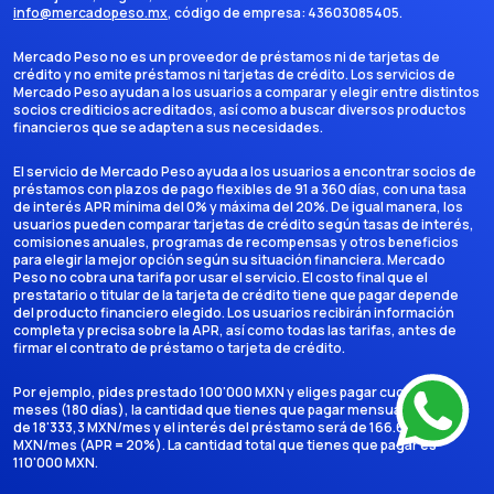
info@mercadopeso.mx
, código de empresa:
43603085405
.
Mercado Peso no es un proveedor de préstamos ni de tarjetas de
crédito y no emite préstamos ni tarjetas de crédito. Los servicios de
Mercado Peso ayudan a los usuarios a comparar y elegir entre distintos
socios crediticios acreditados, así como a buscar diversos productos
financieros que se adapten a sus necesidades.
El servicio de Mercado Peso ayuda a los usuarios a encontrar socios de
préstamos con plazos de pago flexibles de 91 a 360 días, con una tasa
de interés APR mínima del 0% y máxima del 20%. De igual manera, los
usuarios pueden comparar tarjetas de crédito según tasas de interés,
comisiones anuales, programas de recompensas y otros beneficios
para elegir la mejor opción según su situación financiera. Mercado
Peso no cobra una tarifa por usar el servicio. El costo final que el
prestatario o titular de la tarjeta de crédito tiene que pagar depende
del producto financiero elegido. Los usuarios recibirán información
completa y precisa sobre la APR, así como todas las tarifas, antes de
firmar el contrato de préstamo o tarjeta de crédito.
Por ejemplo, pides prestado 100'000 MXN y eliges pagar cuotas en 6
meses (180 días), la cantidad que tienes que pagar mensualmente es
de 18'333,3 MXN/mes y el interés del préstamo será de 166.666,7
MXN/mes (APR = 20%). La cantidad total que tienes que pagar es
110'000 MXN.