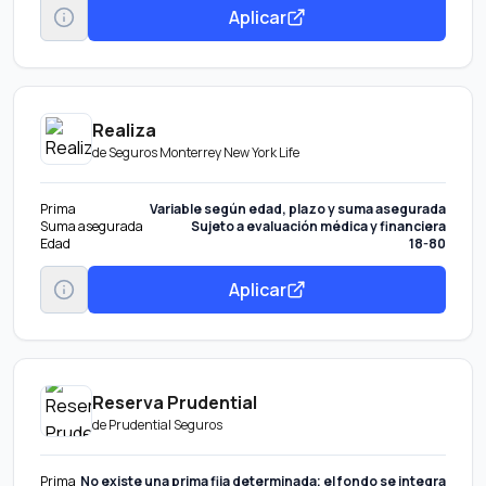
Aplicar
Realiza
de
Seguros Monterrey New York Life
Prima
Variable según edad, plazo y suma asegurada
Suma asegurada
Sujeto a evaluación médica y financiera
Edad
18-80
Aplicar
Reserva Prudential
de
Prudential Seguros
Prima
No existe una prima fija determinada; el fondo se integra