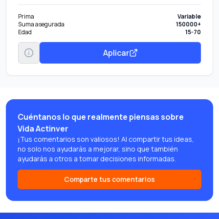
Prima
Variable
Suma asegurada
150000+
Edad
15-70
Aplicar
Cuéntanos lo que realmente piensas sobre
Vida Actinver
¡Tus comentarios son valiosos! Al compartir tus ideas,
no solo nos ayudarás a mejorar, sino que también
ayudarás a otros a tomar decisiones informadas.
Comparte tus comentarios