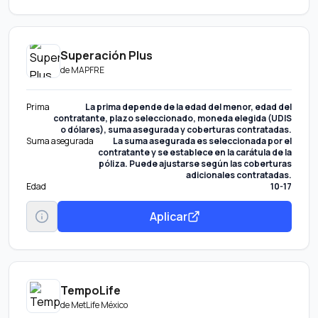
Superación Plus
de
MAPFRE
Prima
La prima depende de la edad del menor, edad del
contratante, plazo seleccionado, moneda elegida (UDIS
o dólares), suma asegurada y coberturas contratadas.
Suma asegurada
La suma asegurada es seleccionada por el
contratante y se establece en la carátula de la
póliza. Puede ajustarse según las coberturas
adicionales contratadas.
Edad
10-17
Aplicar
TempoLife
de
MetLife México