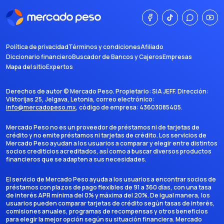
Política de privacidad
Términos y condiciones
Afiliado
Diccionario financiero
Buscador de Bancos y Cajeros
Empresas
Mapa del sitio
Expertos
Derechos de autor ©
Mercado Peso
. Propietario:
SIA JEFF
. Dirección:
Viktorijas 25, Jelgava, Letonia
, correo electrónico:
info@mercadopeso.mx
, código de empresa:
43603085405
.
Mercado Peso no es un proveedor de préstamos ni de tarjetas de
crédito y no emite préstamos ni tarjetas de crédito. Los servicios de
Mercado Peso ayudan a los usuarios a comparar y elegir entre distintos
socios crediticios acreditados, así como a buscar diversos productos
financieros que se adapten a sus necesidades.
El servicio de Mercado Peso ayuda a los usuarios a encontrar socios de
préstamos con plazos de pago flexibles de 91 a 360 días, con una tasa
de interés APR mínima del 0% y máxima del 20%. De igual manera, los
usuarios pueden comparar tarjetas de crédito según tasas de interés,
comisiones anuales, programas de recompensas y otros beneficios
para elegir la mejor opción según su situación financiera. Mercado