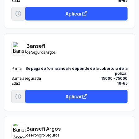
Edad
18-65
Aplicar
Bansefi
de
Seguros Argos
Prima
Se paga de forma anual y depende de la cobertura de la
póliza.
Suma asegurada
15000 - 75000
Edad
18-65
Aplicar
Bansefi Argos
de
ProAgro Seguros