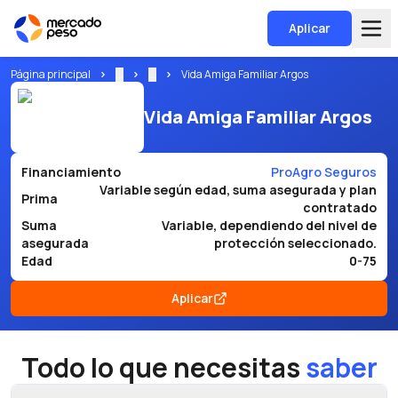
Aplicar
Página principal
...
...
Vida Amiga Familiar Argos
Vida Amiga Familiar Argos
Financiamiento
ProAgro Seguros
Variable según edad, suma asegurada y plan
Prima
contratado
Suma
Variable, dependiendo del nivel de
asegurada
protección seleccionado.
Edad
0-75
Aplicar
Todo lo que necesitas
saber