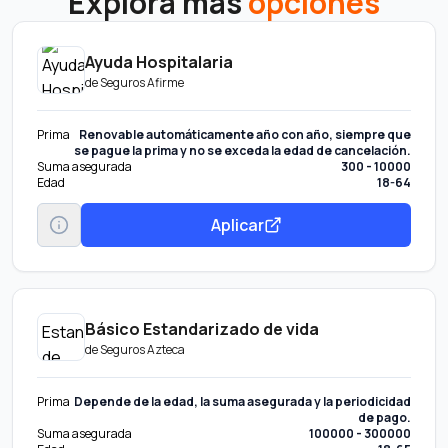
Explora más
opciones
Ayuda Hospitalaria
de
Seguros Afirme
Prima
Renovable automáticamente año con año, siempre que
se pague la prima y no se exceda la edad de cancelación.
Suma asegurada
300 - 10000
Edad
18-64
Aplicar
Básico Estandarizado de vida
de
Seguros Azteca
Prima
Depende de la edad, la suma asegurada y la periodicidad
de pago.
Suma asegurada
100000 - 300000