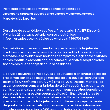
Política de privacidad
Términos y condiciones
Afiliado
Diccionario financiero
Buscador de Bancos y Cajeros
Empresas
Mapa del sitio
Expertos
Derechos de autor ©
Mercado Peso
. Propietario:
SIA JEFF
. Dirección:
Viktorijas 25, Jelgava, Letonia
, correo electrónico:
info@mercadopeso.mx
, código de empresa:
43603085405
.
Mercado Peso no es un proveedor de préstamos ni de tarjetas de
crédito y no emite préstamos ni tarjetas de crédito. Los servicios de
Mercado Peso ayudan a los usuarios a comparar y elegir entre distintos
socios crediticios acreditados, así como a buscar diversos productos
financieros que se adapten a sus necesidades.
El servicio de Mercado Peso ayuda a los usuarios a encontrar socios de
préstamos con plazos de pago flexibles de 91 a 360 días, con una tasa
de interés APR mínima del 0% y máxima del 20%. De igual manera, los
usuarios pueden comparar tarjetas de crédito según tasas de interés,
comisiones anuales, programas de recompensas y otros beneficios
para elegir la mejor opción según su situación financiera. Mercado
Peso no cobra una tarifa por usar el servicio. El costo final que el
prestatario o titular de la tarjeta de crédito tiene que pagar depende
del producto financiero elegido. Los usuarios recibirán información
completa y precisa sobre la APR, así como todas las tarifas, antes de