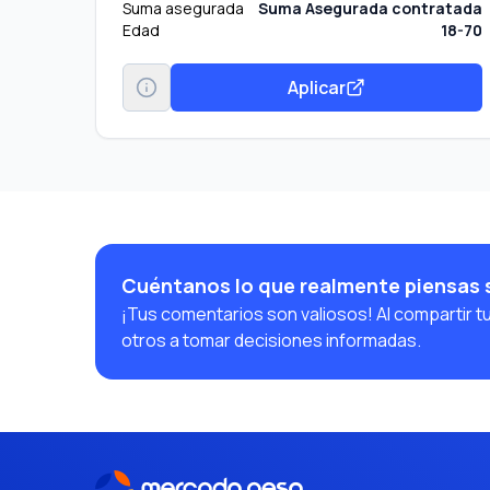
Suma asegurada
Suma Asegurada contratada
Edad
18-70
Aplicar
Cuéntanos lo que realmente piensas 
¡Tus comentarios son valiosos! Al compartir t
otros a tomar decisiones informadas.