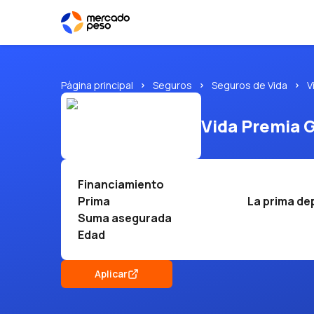
Página principal
Seguros
Seguros de Vida
V
Vida Premia 
Financiamiento
Prima
La prima de
Suma asegurada
Edad
Aplicar