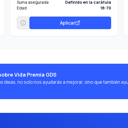
Suma asegurada
Definido en la carátula
Edad
18-70
Aplicar
sobre Vida Premia GDS
us ideas, no solo nos ayudarás a mejorar, sino que también ay