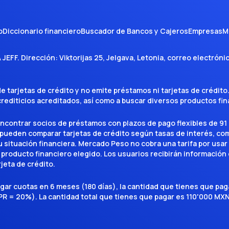
o
Diccionario financiero
Buscador de Bancos y Cajeros
Empresas
M
A JEFF
. Dirección:
Viktorijas 25, Jelgava, Letonia
, correo electróni
tarjetas de crédito y no emite préstamos ni tarjetas de crédito
 crediticios acreditados, así como a buscar diversos productos f
encontrar socios de préstamos con plazos de pago flexibles de 91 
 pueden comparar tarjetas de crédito según tasas de interés, c
situación financiera. Mercado Peso no cobra una tarifa por usar el 
 producto financiero elegido. Los usuarios recibirán información 
rjeta de crédito.
agar cuotas en 6 meses (180 días), la cantidad que tienes que p
R = 20%). La cantidad total que tienes que pagar es 110'000 MXN