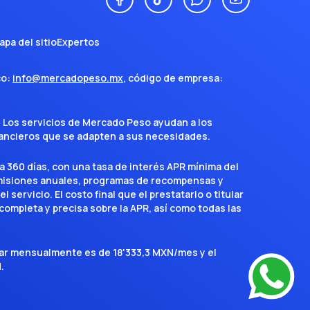
apa del sitio
Expertos
co:
info@mercadopeso.mx
, código de empresa:
. Los servicios de Mercado Peso ayudan a los
inancieros que se adapten a sus necesidades.
a 360 días, con una tasa de interés APR mínima del
omisiones anuales, programas de recompensas y
servicio. El costo final que el prestatario o titular
completa y precisa sobre la APR, así como todas las
agar mensualmente es de 18'333,3 MXN/mes y el
.