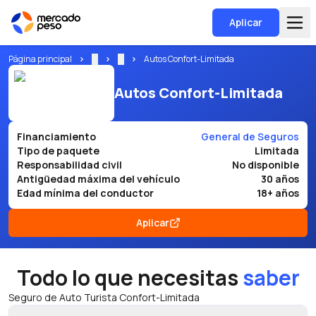
Aplicar
Página principal
...
...
Autos Confort-Limitada
Autos Confort-Limitada
Financiamiento
General de Seguros
Tipo de paquete
Limitada
Responsabilidad civil
No disponible
Antigüedad máxima del vehículo
30 años
Edad mínima del conductor
18+ años
Aplicar
Todo lo que necesitas
saber
Seguro de Auto Turista Confort-Limitada