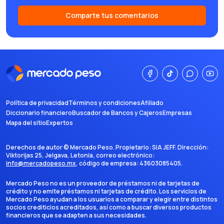
Comparte tus comentarios
Política de privacidad
Términos y condiciones
Afiliado
Diccionario financiero
Buscador de Bancos y Cajeros
Empresas
Mapa del sitio
Expertos
Derechos de autor ©
Mercado Peso
. Propietario:
SIA JEFF
. Dirección:
Viktorijas 25, Jelgava, Letonia
, correo electrónico:
info@mercadopeso.mx
, código de empresa:
43603085405
.
Mercado Peso no es un proveedor de préstamos ni de tarjetas de
crédito y no emite préstamos ni tarjetas de crédito. Los servicios de
Mercado Peso ayudan a los usuarios a comparar y elegir entre distintos
socios crediticios acreditados, así como a buscar diversos productos
financieros que se adapten a sus necesidades.