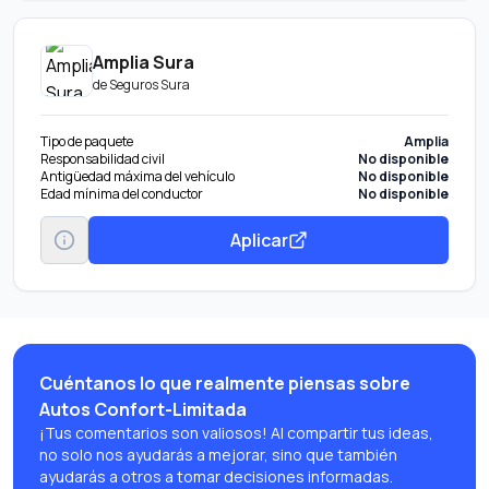
Amplia Sura
de
Seguros Sura
Tipo de paquete
Amplia
Responsabilidad civil
No disponible
Antigüedad máxima del vehículo
No disponible
Edad mínima del conductor
No disponible
Aplicar
Cuéntanos lo que realmente piensas sobre
Autos Confort-Limitada
¡Tus comentarios son valiosos! Al compartir tus ideas,
no solo nos ayudarás a mejorar, sino que también
ayudarás a otros a tomar decisiones informadas.