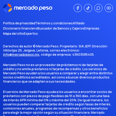
Política de privacidad
Términos y condiciones
Afiliado
Diccionario financiero
Buscador de Bancos y Cajeros
Empresas
Mapa del sitio
Expertos
Derechos de autor ©
Mercado Peso
. Propietario:
SIA JEFF
. Dirección:
Viktorijas 25, Jelgava, Letonia
, correo electrónico:
info@mercadopeso.mx
, código de empresa:
43603085405
.
Mercado Peso no es un proveedor de préstamos ni de tarjetas de
crédito y no emite préstamos ni tarjetas de crédito. Los servicios de
Mercado Peso ayudan a los usuarios a comparar y elegir entre distintos
socios crediticios acreditados, así como a buscar diversos productos
financieros que se adapten a sus necesidades.
El servicio de Mercado Peso ayuda a los usuarios a encontrar socios de
préstamos con plazos de pago flexibles de 91 a 360 días, con una tasa
de interés APR mínima del 0% y máxima del 20%. De igual manera, los
usuarios pueden comparar tarjetas de crédito según tasas de interés,
comisiones anuales, programas de recompensas y otros beneficios
para elegir la mejor opción según su situación financiera. Mercado