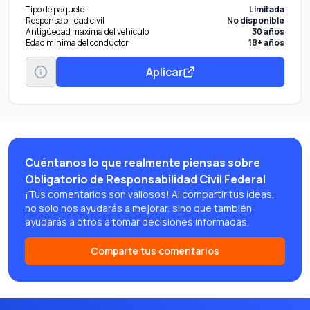
Tipo de paquete
Limitada
Responsabilidad civil
No disponible
Antigüedad máxima del vehículo
30 años
Edad mínima del conductor
18+ años
Aplicar
Cuéntanos lo que realmente piensas sobre
Obligatorio de Responsabilidad Civil Federal
¡Tus comentarios son valiosos! Al compartir tus ideas,
no solo nos ayudarás a mejorar, sino que también
ayudarás a otros a tomar decisiones informadas.
Comparte tus comentarios