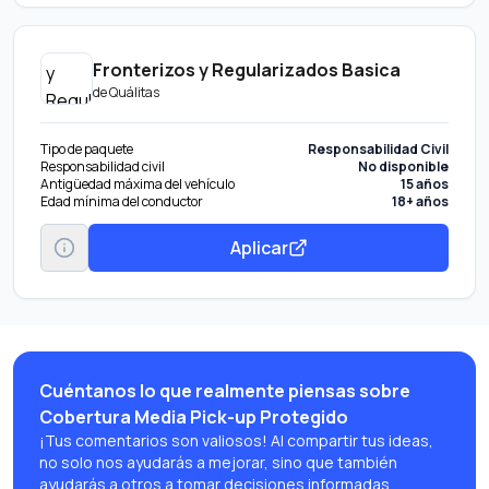
Fronterizos y Regularizados Basica
de
Quálitas
Tipo de paquete
Responsabilidad Civil
Responsabilidad civil
No disponible
Antigüedad máxima del vehículo
15 años
Edad mínima del conductor
18+ años
Aplicar
Cuéntanos lo que realmente piensas sobre
Cobertura Media Pick-up Protegido
¡Tus comentarios son valiosos! Al compartir tus ideas,
no solo nos ayudarás a mejorar, sino que también
ayudarás a otros a tomar decisiones informadas.