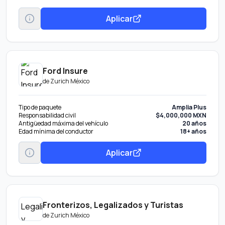
Aplicar
Ford Insure
de
Zurich México
Tipo de paquete
Amplia Plus
Responsabilidad civil
$4,000,000 MXN
Antigüedad máxima del vehículo
20 años
Edad mínima del conductor
18+ años
Aplicar
Fronterizos, Legalizados y Turistas
de
Zurich México