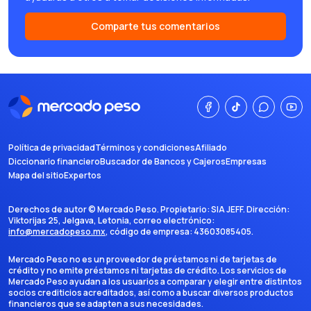
Comparte tus comentarios
Política de privacidad
Términos y condiciones
Afiliado
Diccionario financiero
Buscador de Bancos y Cajeros
Empresas
Mapa del sitio
Expertos
Derechos de autor ©
Mercado Peso
. Propietario:
SIA JEFF
. Dirección:
Viktorijas 25, Jelgava, Letonia
, correo electrónico:
info@mercadopeso.mx
, código de empresa:
43603085405
.
Mercado Peso no es un proveedor de préstamos ni de tarjetas de
crédito y no emite préstamos ni tarjetas de crédito. Los servicios de
Mercado Peso ayudan a los usuarios a comparar y elegir entre distintos
socios crediticios acreditados, así como a buscar diversos productos
financieros que se adapten a sus necesidades.