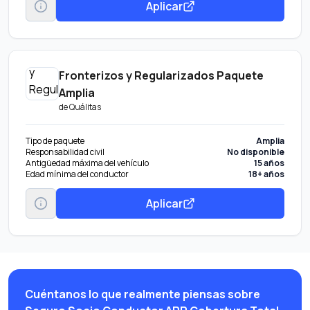
Aplicar
Fronterizos y Regularizados Paquete
Amplia
de
Quálitas
Tipo de paquete
Amplia
Responsabilidad civil
No disponible
Antigüedad máxima del vehículo
15 años
Edad mínima del conductor
18+ años
Aplicar
Cuéntanos lo que realmente piensas sobre