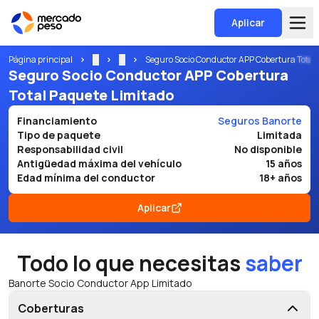
Aplicar
Página principal
...
...
Seguro Socio Conductor APP Cobertura Total
Seguro Socio Conductor APP Cobertura
Total Paquete Limitado
Financiamiento
Seguros Banorte
Tipo de paquete
Limitada
Responsabilidad civil
No disponible
Antigüedad máxima del vehículo
15 años
Edad mínima del conductor
18+ años
Aplicar
Todo lo que necesitas
saber
Banorte Socio Conductor App Limitado
Coberturas