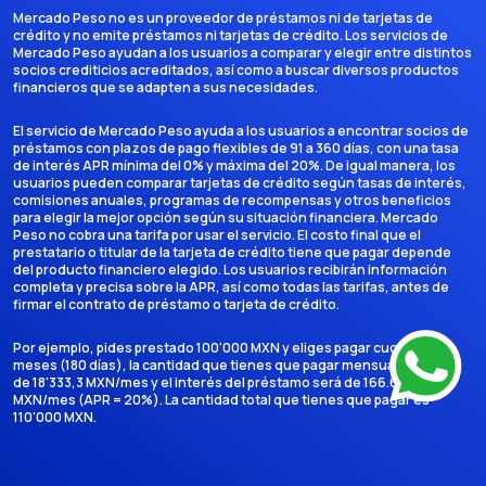
Mercado Peso no es un proveedor de préstamos ni de tarjetas de
crédito y no emite préstamos ni tarjetas de crédito. Los servicios de
Mercado Peso ayudan a los usuarios a comparar y elegir entre distintos
socios crediticios acreditados, así como a buscar diversos productos
financieros que se adapten a sus necesidades.
El servicio de Mercado Peso ayuda a los usuarios a encontrar socios de
préstamos con plazos de pago flexibles de 91 a 360 días, con una tasa
de interés APR mínima del 0% y máxima del 20%. De igual manera, los
usuarios pueden comparar tarjetas de crédito según tasas de interés,
comisiones anuales, programas de recompensas y otros beneficios
para elegir la mejor opción según su situación financiera. Mercado
Peso no cobra una tarifa por usar el servicio. El costo final que el
prestatario o titular de la tarjeta de crédito tiene que pagar depende
del producto financiero elegido. Los usuarios recibirán información
completa y precisa sobre la APR, así como todas las tarifas, antes de
firmar el contrato de préstamo o tarjeta de crédito.
Por ejemplo, pides prestado 100'000 MXN y eliges pagar cuotas en 6
meses (180 días), la cantidad que tienes que pagar mensualmente es
de 18'333,3 MXN/mes y el interés del préstamo será de 166.666,7
MXN/mes (APR = 20%). La cantidad total que tienes que pagar es
110'000 MXN.