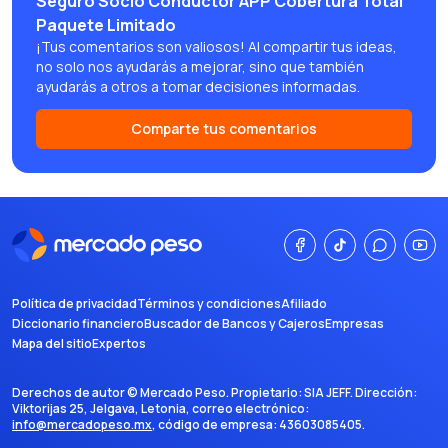
Seguro Socio Conductor APP Cobertura Total
Paquete Limitado
¡Tus comentarios son valiosos! Al compartir tus ideas,
no solo nos ayudarás a mejorar, sino que también
ayudarás a otros a tomar decisiones informadas.
Comparte tus comentarios
Política de privacidad
Términos y condiciones
Afiliado
Diccionario financiero
Buscador de Bancos y Cajeros
Empresas
Mapa del sitio
Expertos
Derechos de autor ©
Mercado Peso
. Propietario:
SIA JEFF
. Dirección:
Viktorijas 25, Jelgava, Letonia
, correo electrónico:
info@mercadopeso.mx
, código de empresa:
43603085405
.