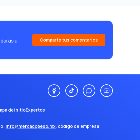
Comparte tus comentarios
udarás a
apa del sitio
Expertos
co:
info@mercadopeso.mx
, código de empresa: