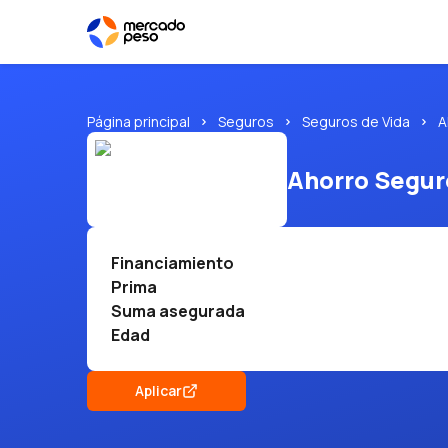
Página principal
Seguros
Seguros de Vida
A
Ahorro Segu
Financiamiento
Prima
Suma asegurada
Edad
Aplicar