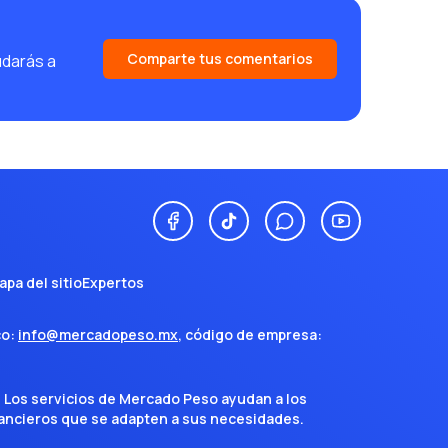
Comparte tus comentarios
udarás a
apa del sitio
Expertos
co:
info@mercadopeso.mx
, código de empresa:
. Los servicios de Mercado Peso ayudan a los
inancieros que se adapten a sus necesidades.