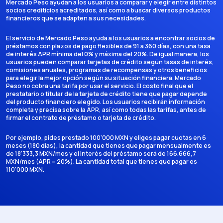
Mercado Peso ayudan a los usuarios a comparar y elegir entre distintos
socios crediticios acreditados, así como a buscar diversos productos
financieros que se adapten a sus necesidades.
El servicio de Mercado Peso ayuda a los usuarios a encontrar socios de
préstamos con plazos de pago flexibles de 91 a 360 días, con una tasa
de interés APR mínima del 0% y máxima del 20%. De igual manera, los
usuarios pueden comparar tarjetas de crédito según tasas de interés,
comisiones anuales, programas de recompensas y otros beneficios
para elegir la mejor opción según su situación financiera. Mercado
Peso no cobra una tarifa por usar el servicio. El costo final que el
prestatario o titular de la tarjeta de crédito tiene que pagar depende
del producto financiero elegido. Los usuarios recibirán información
completa y precisa sobre la APR, así como todas las tarifas, antes de
firmar el contrato de préstamo o tarjeta de crédito.
Por ejemplo, pides prestado 100'000 MXN y eliges pagar cuotas en 6
meses (180 días), la cantidad que tienes que pagar mensualmente es
de 18'333,3 MXN/mes y el interés del préstamo será de 166.666,7
MXN/mes (APR = 20%). La cantidad total que tienes que pagar es
110'000 MXN.