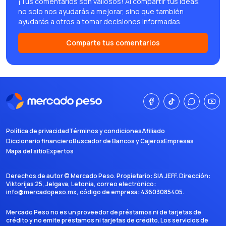
¡Tus comentarios son valiosos! Al compartir tus ideas,
no solo nos ayudarás a mejorar, sino que también
ayudarás a otros a tomar decisiones informadas.
Comparte tus comentarios
Política de privacidad
Términos y condiciones
Afiliado
Diccionario financiero
Buscador de Bancos y Cajeros
Empresas
Mapa del sitio
Expertos
Derechos de autor ©
Mercado Peso
. Propietario:
SIA JEFF
. Dirección:
Viktorijas 25, Jelgava, Letonia
, correo electrónico:
info@mercadopeso.mx
, código de empresa:
43603085405
.
Mercado Peso no es un proveedor de préstamos ni de tarjetas de
crédito y no emite préstamos ni tarjetas de crédito. Los servicios de