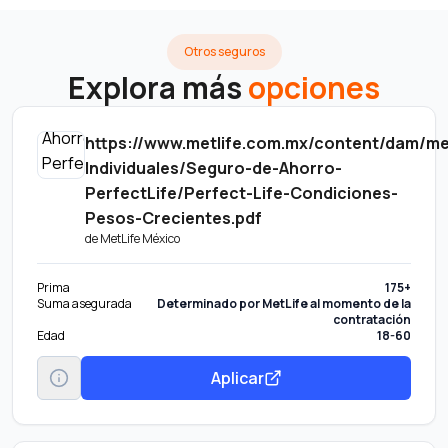
Otros seguros
Explora más
opciones
https://www.metlife.com.mx/content/dam/m
Individuales/Seguro-de-Ahorro-
PerfectLife/Perfect-Life-Condiciones-
Pesos-Crecientes.pdf
de
MetLife México
Prima
175+
Suma asegurada
Determinado por MetLife al momento de la
contratación
Edad
18-60
Aplicar