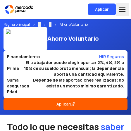
Aplicar
Página principal
...
...
Ahorro Voluntario
Ahorro Voluntario
Financiamiento
HIR Seguros
El trabajador puede elegir aportar 2%, 4%, 5% o
Prima
10% de su sueldo bruto mensual; la dependencia
aporta una cantidad equivalente.
Suma
Depende de las aportaciones realizadas; no
asegurada
existe un monto mínimo garantizado.
Edad
Aplicar
Todo lo que necesitas
saber