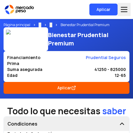
Aplicar
Página principal
...
...
Bienestar Prudential Premium
Bienestar Prudential
Premium
Financiamiento
Prudential Seguros
Prima
Suma asegurada
41250 - 825000
Edad
12-65
Aplicar
Todo lo que necesitas
saber
Condiciones