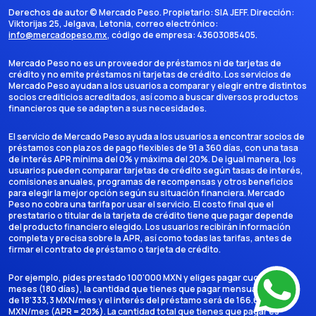
Derechos de autor ©
Mercado Peso
. Propietario:
SIA JEFF
. Dirección:
Viktorijas 25, Jelgava, Letonia
, correo electrónico:
info@mercadopeso.mx
, código de empresa:
43603085405
.
Mercado Peso no es un proveedor de préstamos ni de tarjetas de
crédito y no emite préstamos ni tarjetas de crédito. Los servicios de
Mercado Peso ayudan a los usuarios a comparar y elegir entre distintos
socios crediticios acreditados, así como a buscar diversos productos
financieros que se adapten a sus necesidades.
El servicio de Mercado Peso ayuda a los usuarios a encontrar socios de
préstamos con plazos de pago flexibles de 91 a 360 días, con una tasa
de interés APR mínima del 0% y máxima del 20%. De igual manera, los
usuarios pueden comparar tarjetas de crédito según tasas de interés,
comisiones anuales, programas de recompensas y otros beneficios
para elegir la mejor opción según su situación financiera. Mercado
Peso no cobra una tarifa por usar el servicio. El costo final que el
prestatario o titular de la tarjeta de crédito tiene que pagar depende
del producto financiero elegido. Los usuarios recibirán información
completa y precisa sobre la APR, así como todas las tarifas, antes de
firmar el contrato de préstamo o tarjeta de crédito.
Por ejemplo, pides prestado 100'000 MXN y eliges pagar cuotas en 6
meses (180 días), la cantidad que tienes que pagar mensualmente es
de 18'333,3 MXN/mes y el interés del préstamo será de 166.666,7
MXN/mes (APR = 20%). La cantidad total que tienes que pagar es