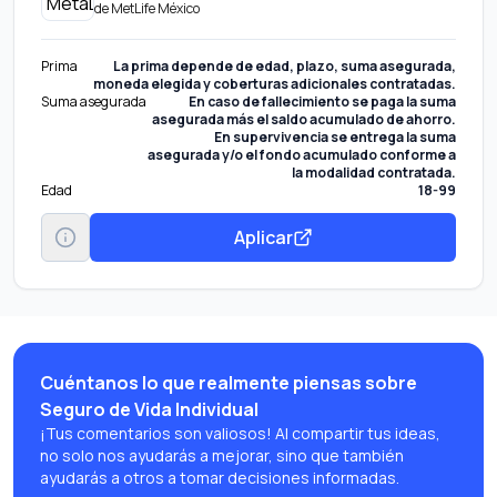
de
MetLife México
Prima
La prima depende de edad, plazo, suma asegurada,
moneda elegida y coberturas adicionales contratadas.
Suma asegurada
En caso de fallecimiento se paga la suma
asegurada más el saldo acumulado de ahorro.
En supervivencia se entrega la suma
asegurada y/o el fondo acumulado conforme a
la modalidad contratada.
Edad
18-99
Aplicar
Cuéntanos lo que realmente piensas sobre
Seguro de Vida Individual
¡Tus comentarios son valiosos! Al compartir tus ideas,
no solo nos ayudarás a mejorar, sino que también
ayudarás a otros a tomar decisiones informadas.