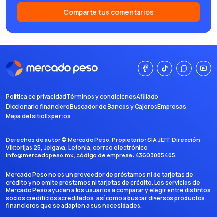
Comparte tus comentarios
Política de privacidad
Términos y condiciones
Afiliado
Diccionario financiero
Buscador de Bancos y Cajeros
Empresas
Mapa del sitio
Expertos
Derechos de autor ©
Mercado Peso
. Propietario:
SIA JEFF
. Dirección:
Viktorijas 25, Jelgava, Letonia
, correo electrónico:
info@mercadopeso.mx
, código de empresa:
43603085405
.
Mercado Peso no es un proveedor de préstamos ni de tarjetas de
crédito y no emite préstamos ni tarjetas de crédito. Los servicios de
Mercado Peso ayudan a los usuarios a comparar y elegir entre distintos
socios crediticios acreditados, así como a buscar diversos productos
financieros que se adapten a sus necesidades.