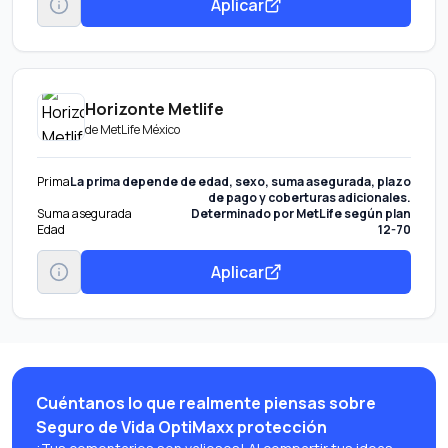
Aplicar
Horizonte Metlife
de
MetLife México
Prima
La prima depende de edad, sexo, suma asegurada, plazo
de pago y coberturas adicionales.
Suma asegurada
Determinado por MetLife según plan
Edad
12-70
Aplicar
Cuéntanos lo que realmente piensas sobre
Seguro de Vida OptiMaxx protección