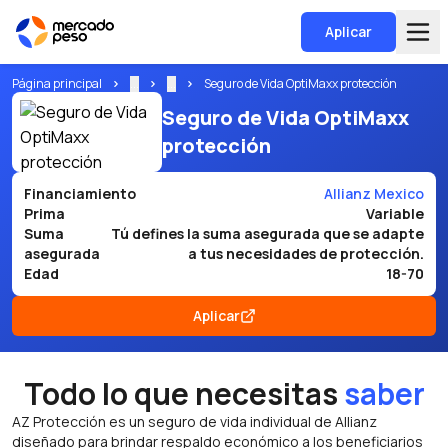
Aplicar
Página principal
...
...
Seguro de Vida OptiMaxx protección
Seguro de Vida OptiMaxx
protección
Financiamiento
Allianz Mexico
Prima
Variable
Suma
Tú defines la suma asegurada que se adapte
asegurada
a tus necesidades de protección.
Edad
18-70
Aplicar
Todo lo que necesitas
saber
AZ Protección es un seguro de vida individual de Allianz
diseñado para brindar respaldo económico a los beneficiarios