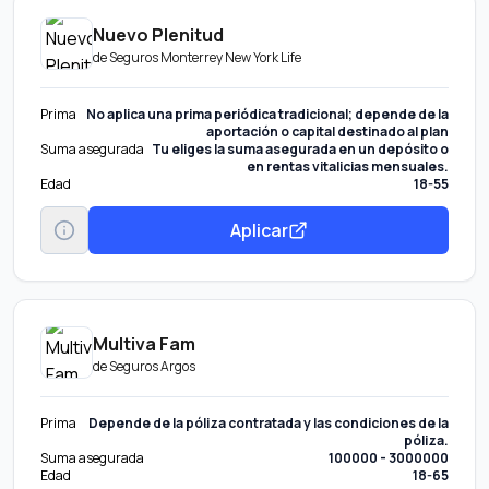
Nuevo Plenitud
de
Seguros Monterrey New York Life
Prima
No aplica una prima periódica tradicional; depende de la
aportación o capital destinado al plan
Suma asegurada
Tu eliges la suma asegurada en un depósito o
en rentas vitalicias mensuales.
Edad
18-55
Aplicar
Multiva Fam
de
Seguros Argos
Prima
Depende de la póliza contratada y las condiciones de la
póliza.
Suma asegurada
100000 - 3000000
Edad
18-65