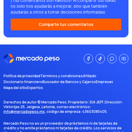
¡Tus comentarios son valiosos! Al compartir tus ideas,
no solo nos ayudarás a mejorar, sino que también
ayudarás a otros a tomar decisiones informadas.
Comparte tus comentarios
Política de privacidad
Términos y condiciones
Afiliado
Diccionario financiero
Buscador de Bancos y Cajeros
Empresas
Mapa del sitio
Expertos
Derechos de autor ©
Mercado Peso
. Propietario:
SIA JEFF
. Dirección:
Viktorijas 25, Jelgava, Letonia
, correo electrónico:
info@mercadopeso.mx
, código de empresa:
43603085405
.
Mercado Peso no es un proveedor de préstamos ni de tarjetas de
crédito y no emite préstamos ni tarjetas de crédito. Los servicios de