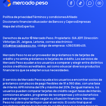
Política de privacidad
Términos y condiciones
Afiliado
Diccionario financiero
Buscador de Bancos y Cajeros
Empresas
Mapa del sitio
Expertos
Derechos de autor ©
Mercado Peso
. Propietario:
SIA JEFF
. Dirección:
Viktorijas 25, Jelgava, Letonia
, correo electrónico:
info@mercadopeso.mx
, código de empresa:
43603085405
.
Mercado Peso no es un proveedor de préstamos ni de tarjetas de
crédito y no emite préstamos ni tarjetas de crédito. Los servicios de
Mercado Peso ayudan a los usuarios a comparar y elegir entre distintos
socios crediticios acreditados, así como a buscar diversos productos
financieros que se adapten a sus necesidades.
El servicio de Mercado Peso ayuda a los usuarios a encontrar socios de
préstamos con plazos de pago flexibles de 91 a 360 días, con una tasa
de interés APR mínima del 0% y máxima del 20%. De igual manera, los
usuarios pueden comparar tarjetas de crédito según tasas de interés,
comisiones anuales, programas de recompensas y otros beneficios
para elegir la mejor opción según su situación financiera. Mercado
Peso no cobra una tarifa por usar el servicio. El costo final que el