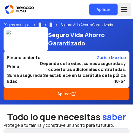
Aplicar
Página principal
...
...
Seguro Vida Ahorro Garantizado
Seguro Vida Ahorro
Garantizado
Financiamiento
Zurich México
Depende de la edad, sumas aseguradas y
Prima
coberturas adicionales contratadas.
Suma asegurada
Se establece en la carátula de la póliza
Edad
18-64
Aplicar
Todo lo que necesitas
saber
Protege a tu familia y construye un ahorro para tu futuro.