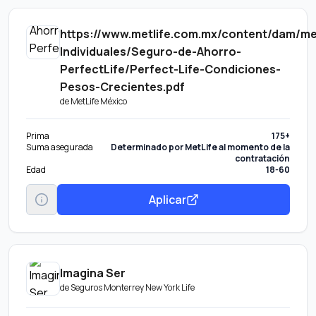
https://www.metlife.com.mx/content/dam/m
Individuales/Seguro-de-Ahorro-
PerfectLife/Perfect-Life-Condiciones-
Pesos-Crecientes.pdf
de
MetLife México
Prima
175+
Suma asegurada
Determinado por MetLife al momento de la
contratación
Edad
18-60
Aplicar
Imagina Ser
de
Seguros Monterrey New York Life