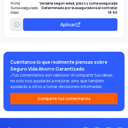
Prima
Variable según edad, plazo y suma asegurada
Suma asegurada
Determinado por la aseguradora al contratar
Edad
18-60
Aplicar
Cuéntanos lo que realmente piensas sobre
Seguro Vida Ahorro Garantizado
¡Tus comentarios son valiosos! Al compartir tus ideas,
no solo nos ayudarás a mejorar, sino que también
ayudarás a otros a tomar decisiones informadas.
Comparte tus comentarios