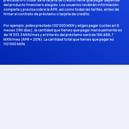
prestatario o titular de la tarjeta de crédito tiene que pagar depende
del producto financiero elegido. Los usuarios recibirán información
completa y precisa sobre la APR, así como todas las tarifas, antes de
firmar el contrato de préstamo o tarjeta de crédito.
Por ejemplo, pides prestado 100'000 MXN y eliges pagar cuotas en 6
meses (180 días), la cantidad que tienes que pagar mensualmente es
de 18'333,3 MXN/mes y el interés del préstamo será de 166.666,7
MXN/mes (APR = 20%). La cantidad total que tienes que pagar es
110'000 MXN.