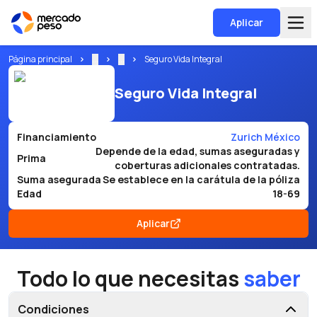
Aplicar
Página principal
...
...
Seguro Vida Integral
Seguro Vida Integral
Financiamiento
Zurich México
Depende de la edad, sumas aseguradas y
Prima
coberturas adicionales contratadas.
Suma asegurada
Se establece en la carátula de la póliza
Edad
18-69
Aplicar
Todo lo que necesitas
saber
Condiciones