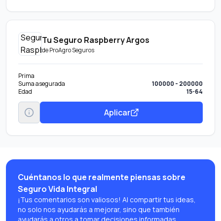
Tu Seguro Raspberry Argos
de
ProAgro Seguros
Prima
Suma asegurada
100000 - 200000
Edad
15-64
Aplicar
Cuéntanos lo que realmente piensas sobre
Seguro Vida Integral
¡Tus comentarios son valiosos! Al compartir tus ideas,
no solo nos ayudarás a mejorar, sino que también
ayudarás a otros a tomar decisiones informadas.