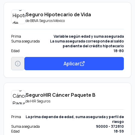
Seguro Hipotecario de Vida
de
BBVA Seguros México
Prima
Variable según edad y suma asegurada
Suma asegurada
La suma asegurada corresponde al saldo
pendiente del crédito hipotecario
Edad
18-80
Aplicar
SeguroHIR Cáncer Paquete B
de
HIR Seguros
Prima
La prima depende de edad, suma asegurada y perfil de
riesgo
Suma asegurada
90000 - 372810
Edad
18-59