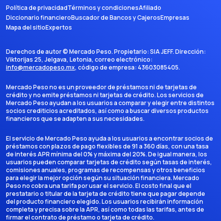
Política de privacidad
Términos y condiciones
Afiliado
Diccionario financiero
Buscador de Bancos y Cajeros
Empresas
Mapa del sitio
Expertos
Derechos de autor ©
Mercado Peso
. Propietario:
SIA JEFF
. Dirección:
Viktorijas 25, Jelgava, Letonia
, correo electrónico:
info@mercadopeso.mx
, código de empresa:
43603085405
.
Mercado Peso no es un proveedor de préstamos ni de tarjetas de
crédito y no emite préstamos ni tarjetas de crédito. Los servicios de
Mercado Peso ayudan a los usuarios a comparar y elegir entre distintos
socios crediticios acreditados, así como a buscar diversos productos
financieros que se adapten a sus necesidades.
El servicio de Mercado Peso ayuda a los usuarios a encontrar socios de
préstamos con plazos de pago flexibles de 91 a 360 días, con una tasa
de interés APR mínima del 0% y máxima del 20%. De igual manera, los
usuarios pueden comparar tarjetas de crédito según tasas de interés,
comisiones anuales, programas de recompensas y otros beneficios
para elegir la mejor opción según su situación financiera. Mercado
Peso no cobra una tarifa por usar el servicio. El costo final que el
prestatario o titular de la tarjeta de crédito tiene que pagar depende
del producto financiero elegido. Los usuarios recibirán información
completa y precisa sobre la APR, así como todas las tarifas, antes de
firmar el contrato de préstamo o tarjeta de crédito.