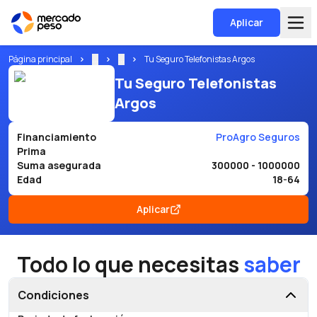
Aplicar
Página principal
...
...
Tu Seguro Telefonistas Argos
Tu Seguro Telefonistas
Argos
Financiamiento
ProAgro Seguros
Prima
Suma asegurada
300000 - 1000000
Edad
18-64
Aplicar
Todo lo que necesitas
saber
Condiciones