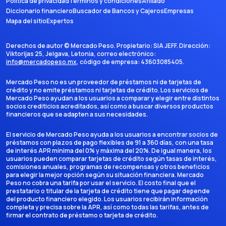
Política de privacidad
Términos y condiciones
Afiliado
Diccionario financiero
Buscador de Bancos y Cajeros
Empresas
Mapa del sitio
Expertos
Derechos de autor ©
Mercado Peso
. Propietario:
SIA JEFF
. Dirección:
Viktorijas 25, Jelgava, Letonia
, correo electrónico:
info@mercadopeso.mx
, código de empresa:
43603085405
.
Mercado Peso no es un proveedor de préstamos ni de tarjetas de
crédito y no emite préstamos ni tarjetas de crédito. Los servicios de
Mercado Peso ayudan a los usuarios a comparar y elegir entre distintos
socios crediticios acreditados, así como a buscar diversos productos
financieros que se adapten a sus necesidades.
El servicio de Mercado Peso ayuda a los usuarios a encontrar socios de
préstamos con plazos de pago flexibles de 91 a 360 días, con una tasa
de interés APR mínima del 0% y máxima del 20%. De igual manera, los
usuarios pueden comparar tarjetas de crédito según tasas de interés,
comisiones anuales, programas de recompensas y otros beneficios
para elegir la mejor opción según su situación financiera. Mercado
Peso no cobra una tarifa por usar el servicio. El costo final que el
prestatario o titular de la tarjeta de crédito tiene que pagar depende
del producto financiero elegido. Los usuarios recibirán información
completa y precisa sobre la APR, así como todas las tarifas, antes de
firmar el contrato de préstamo o tarjeta de crédito.