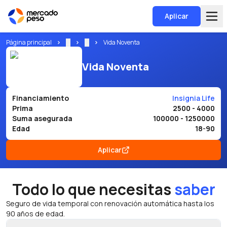
Aplicar
Página principal
...
...
Vida Noventa
Vida Noventa
Financiamiento
Insignia Life
Prima
2500 - 4000
Suma asegurada
100000 - 1250000
Edad
18-90
Aplicar
Todo lo que necesitas
saber
Seguro de vida temporal con renovación automática hasta los
90 años de edad.