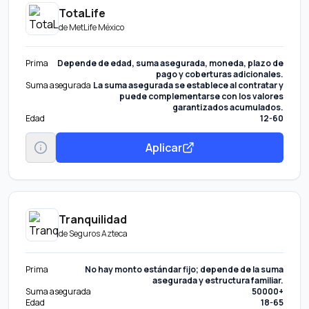
TotaLife
de
MetLife México
Prima
Depende de edad, suma asegurada, moneda, plazo de
pago y coberturas adicionales.
Suma asegurada
La suma asegurada se establece al contratar y
puede complementarse con los valores
garantizados acumulados.
Edad
12-60
Aplicar
Tranquilidad
de
Seguros Azteca
Prima
No hay monto estándar fijo; depende de la suma
asegurada y estructura familiar.
Suma asegurada
50000+
Edad
18-65