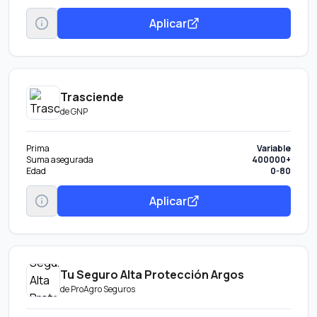
Aplicar
Trasciende
de
GNP
Prima
Variable
Suma asegurada
400000+
Edad
0-80
Aplicar
Tu Seguro Alta Protección Argos
de
ProAgro Seguros