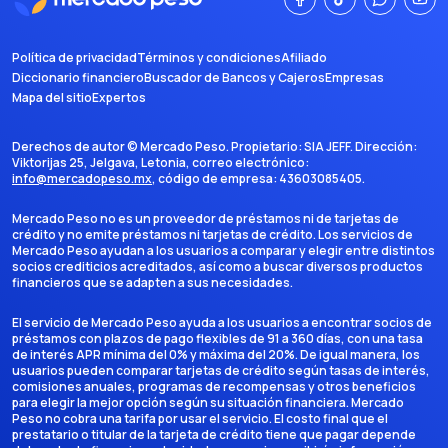
Política de privacidad
Términos y condiciones
Afiliado
Diccionario financiero
Buscador de Bancos y Cajeros
Empresas
Mapa del sitio
Expertos
Derechos de autor ©
Mercado Peso
. Propietario:
SIA JEFF
. Dirección:
Viktorijas 25, Jelgava, Letonia
, correo electrónico:
info@mercadopeso.mx
, código de empresa:
43603085405
.
Mercado Peso no es un proveedor de préstamos ni de tarjetas de
crédito y no emite préstamos ni tarjetas de crédito. Los servicios de
Mercado Peso ayudan a los usuarios a comparar y elegir entre distintos
socios crediticios acreditados, así como a buscar diversos productos
financieros que se adapten a sus necesidades.
El servicio de Mercado Peso ayuda a los usuarios a encontrar socios de
préstamos con plazos de pago flexibles de 91 a 360 días, con una tasa
de interés APR mínima del 0% y máxima del 20%. De igual manera, los
usuarios pueden comparar tarjetas de crédito según tasas de interés,
comisiones anuales, programas de recompensas y otros beneficios
para elegir la mejor opción según su situación financiera. Mercado
Peso no cobra una tarifa por usar el servicio. El costo final que el
prestatario o titular de la tarjeta de crédito tiene que pagar depende