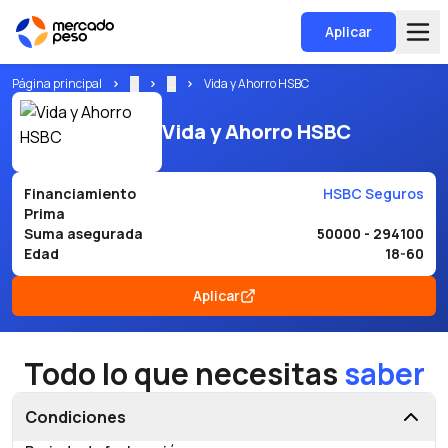
Aplicar
Página principal
...
...
Vida y Ahorro HSBC
Vida y Ahorro HSBC
Financiamiento
HSBC Seguros
Prima
Suma asegurada
50000 - 294100
Edad
18-60
Aplicar
Todo lo que necesitas
saber
Condiciones