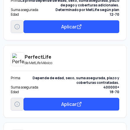
Prima
La prima depende de edad, sexo, suma asegurada, plazo
de pago y coberturas adicionales.
Suma asegurada
Determinado por MetLife según plan
Edad
12-70
Aplicar
PerfectLife
de
MetLife México
Prima
Depende de edad, sexo, suma asegurada, plazo y
coberturas contratadas.
Suma asegurada
400000+
Edad
18-70
Aplicar