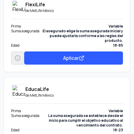
FlexiLife
de
MetLife México
Prima
Variable
Suma asegurada
El asegurado elige la suma asegurada inicial y
puede ajustarla conforme a las reglas del
producto.
Edad
18-85
Aplicar
EducaLife
de
MetLife México
Prima
Variable
Suma asegurada
La suma asegurada se establece desde el
inicio para cumplir el objetivo educativo al
vencimiento del contrato.
Edad
18-23