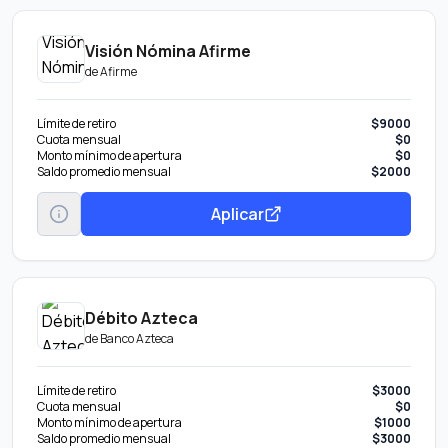
Visión Nómina Afirme
de
Afirme
Límite de retiro
$9000
Cuota mensual
$0
Monto mínimo de apertura
$0
Saldo promedio mensual
$2000
Aplicar
Débito Azteca
de
Banco Azteca
Límite de retiro
$3000
Cuota mensual
$0
Monto mínimo de apertura
$1000
Saldo promedio mensual
$3000