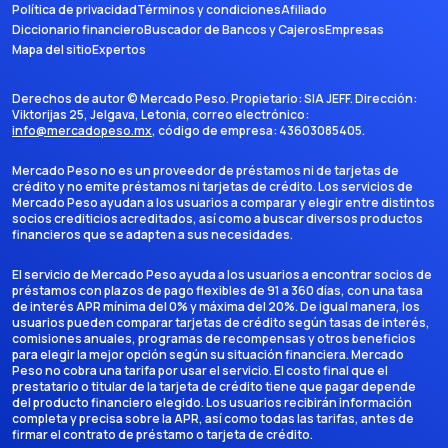
Política de privacidad
Términos y condiciones
Afiliado
Diccionario financiero
Buscador de Bancos y Cajeros
Empresas
Mapa del sitio
Expertos
Derechos de autor ©
Mercado Peso
. Propietario:
SIA JEFF
. Dirección:
Viktorijas 25, Jelgava, Letonia
, correo electrónico:
info@mercadopeso.mx
, código de empresa:
43603085405
.
Mercado Peso no es un proveedor de préstamos ni de tarjetas de
crédito y no emite préstamos ni tarjetas de crédito. Los servicios de
Mercado Peso ayudan a los usuarios a comparar y elegir entre distintos
socios crediticios acreditados, así como a buscar diversos productos
financieros que se adapten a sus necesidades.
El servicio de Mercado Peso ayuda a los usuarios a encontrar socios de
préstamos con plazos de pago flexibles de 91 a 360 días, con una tasa
de interés APR mínima del 0% y máxima del 20%. De igual manera, los
usuarios pueden comparar tarjetas de crédito según tasas de interés,
comisiones anuales, programas de recompensas y otros beneficios
para elegir la mejor opción según su situación financiera. Mercado
Peso no cobra una tarifa por usar el servicio. El costo final que el
prestatario o titular de la tarjeta de crédito tiene que pagar depende
del producto financiero elegido. Los usuarios recibirán información
completa y precisa sobre la APR, así como todas las tarifas, antes de
firmar el contrato de préstamo o tarjeta de crédito.