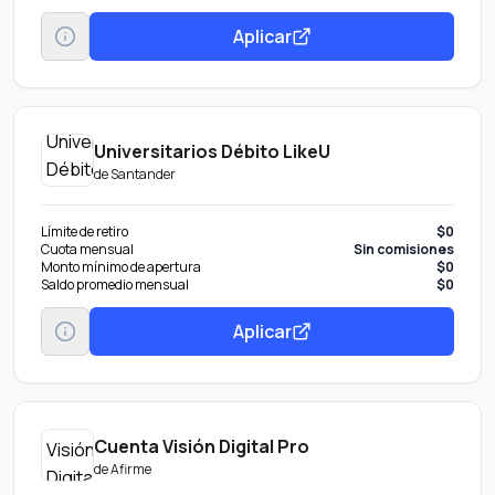
Aplicar
Universitarios Débito LikeU
de
Santander
Límite de retiro
$0
Cuota mensual
Sin comisiones
Monto mínimo de apertura
$0
Saldo promedio mensual
$0
Aplicar
Cuenta Visión Digital Pro
de
Afirme