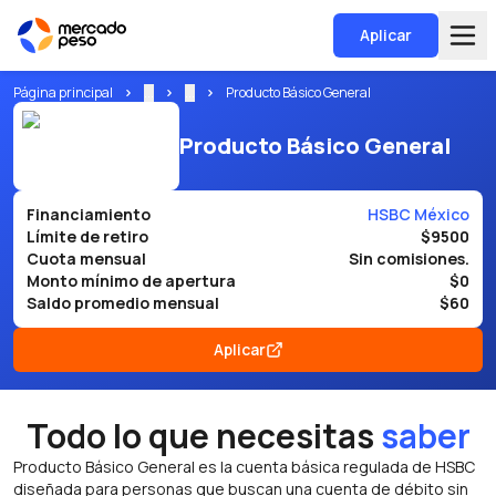
Aplicar
Página principal
...
...
Producto Básico General
Producto Básico General
Financiamiento
HSBC México
Límite de retiro
$9500
Cuota mensual
Sin comisiones.
Monto mínimo de apertura
$0
Saldo promedio mensual
$60
Aplicar
Todo lo que necesitas
saber
Producto Básico General es la cuenta básica regulada de HSBC
diseñada para personas que buscan una cuenta de débito sin