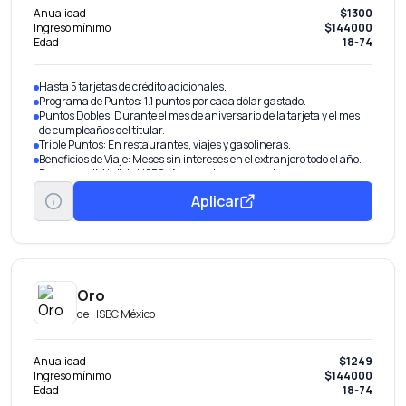
Anualidad
$1300
Ingreso mínimo
$144000
Edad
18-74
Hasta 5 tarjetas de crédito adicionales.
Programa de Puntos: 1.1 puntos por cada dólar gastado.
Puntos Dobles: Durante el mes de aniversario de la tarjeta y el mes
de cumpleaños del titular.
Triple Puntos: En restaurantes, viajes y gasolineras.
Beneficios de Viaje: Meses sin intereses en el extranjero todo el año.
Programa "Más" de HSBC: Acceso al programa de recompensas
para canje de puntos.
Aplicar
Transeferencia de la deuda de tus otras tarjetas bancarias o
departamentales y pagarla en un plazo de hasta 48 meses con una
tasa de intereses fija anual desde 22.90%. Sin costos adicionales o
comisiones por la transferencia..
Oro
de
HSBC México
Anualidad
$1249
Ingreso mínimo
$144000
Edad
18-74