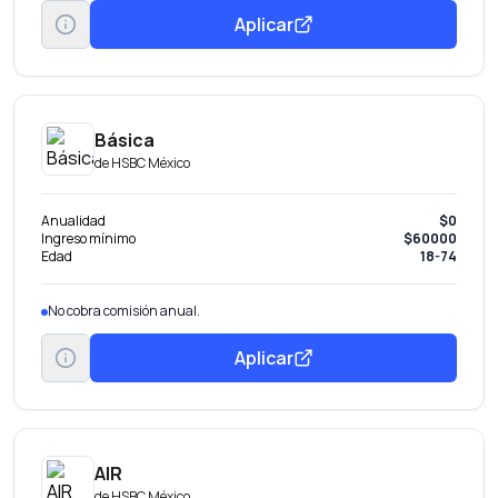
Aplicar
Básica
de
HSBC México
Anualidad
$0
Ingreso mínimo
$60000
Edad
18-74
No cobra comisión anual.
Aplicar
AIR
de
HSBC México