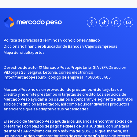
Política de privacidad
Términos y condiciones
Afiliado
Diccionario financiero
Buscador de Bancos y Cajeros
Empresas
Mapa del sitio
Expertos
Derechos de autor ©
Mercado Peso
. Propietario:
SIA JEFF
. Dirección:
Viktorijas 25, Jelgava, Letonia
, correo electrónico:
info@mercadopeso.mx
, código de empresa:
43603085405
.
Mercado Peso no es un proveedor de préstamos ni de tarjetas de
crédito y no emite préstamos ni tarjetas de crédito. Los servicios de
Mercado Peso ayudan a los usuarios a comparar y elegir entre distintos
socios crediticios acreditados, así como a buscar diversos productos
financieros que se adapten a sus necesidades.
El servicio de Mercado Peso ayuda a los usuarios a encontrar socios de
préstamos con plazos de pago flexibles de 91 a 360 días, con una tasa
de interés APR mínima del 0% y máxima del 20%. De igual manera, los
usuarios pueden comparar tarjetas de crédito según tasas de interés,