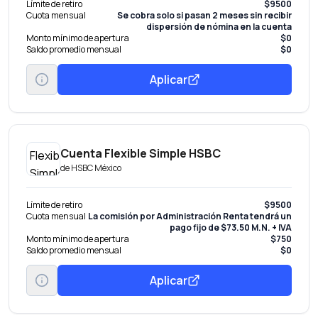
Límite de retiro
$9500
Cuota mensual
Se cobra solo si pasan 2 meses sin recibir
dispersión de nómina en la cuenta
Monto mínimo de apertura
$0
Saldo promedio mensual
$0
Aplicar
Cuenta Flexible Simple HSBC
de
HSBC México
Límite de retiro
$9500
Cuota mensual
La comisión por Administración Renta tendrá un
pago fijo de $73.50 M.N. + IVA
Monto mínimo de apertura
$750
Saldo promedio mensual
$0
Aplicar