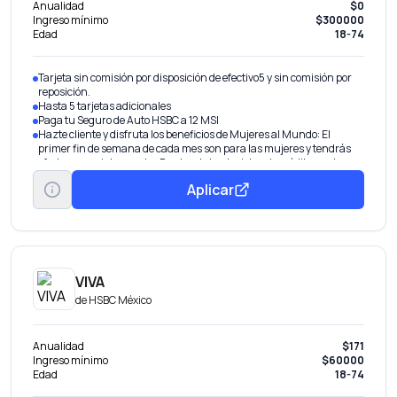
Anualidad
$0
Ingreso mínimo
$300000
Edad
18-74
Tarjeta sin comisión por disposición de efectivo5 y sin comisión por
reposición.
Hasta 5 tarjetas adicionales
Paga tu Seguro de Auto HSBC a 12 MSI
Hazte cliente y disfruta los beneficios de Mujeres al Mundo: El
primer fin de semana de cada mes son para las mujeres y tendrás
ofertas especiales con los Puntos de tus tarjetas de crédito en el
Programa Más HSBC. Además, obtén 45% de descuento en el
Aplicar
diplomado Mujeres al Mundo de la Anáhuac.
VIVA
de
HSBC México
Anualidad
$171
Ingreso mínimo
$60000
Edad
18-74