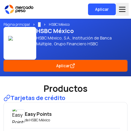
Aplicar
Página principal
...
HSBC México
HSBC México
HSBC México, S.A., Institución de Banca
Múltiple, Grupo Financiero HSBC
Aplicar
Productos
Tarjetas de crédito
Easy Points
de
HSBC México