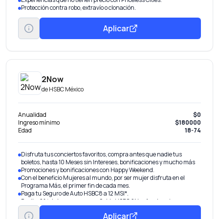
Protección contra robo, extravío o clonación.
Aplicar
2Now
de
HSBC México
Anualidad
$0
Ingreso mínimo
$180000
Edad
18-74
Disfruta tus conciertos favoritos, compra antes que nadie tus
boletos, hasta 10 Meses sin Intereses, bonificaciones y mucho más
Promociones y bonificaciones con Happy Weekend.
Con el beneficio Mujeres al mundo, por ser mujer disfruta en el
Programa Más, el primer fin de cada mes.
Paga tu Seguro de Auto HSBC8 a 12 MSI*.
Recibe 2% de tus compras en Saldo HSBC 2Now1 en tu misma
tarjeta.
Aplicar
Prepara las maletas y obtén un vuelo redondo nacional, en compras