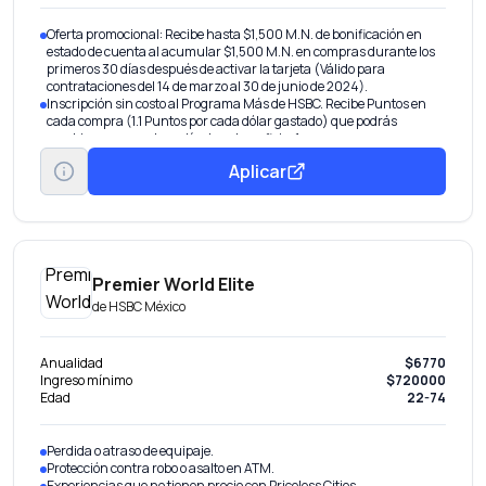
Oferta promocional: Recibe hasta $1,500 M.N. de bonificación en
estado de cuenta al acumular $1,500 M.N. en compras durante los
primeros 30 días después de activar la tarjeta (Válido para
contrataciones del 14 de marzo al 30 de junio de 2024).
Inscripción sin costo al Programa Más de HSBC. Recibe Puntos en
cada compra (1.1 Puntos por cada dólar gastado) que podrás
cambiar por grandes artículos y beneficios1.
Meses sin Intereses* en el extranjero todo el año y sin costo.
Aplicar
Promociones, descuentos5 y Meses sin Intereses* en cientos de
comercios.
Con Happy Weekend5 HSBC disfruta beneficios especiales.
Premier World Elite
de
HSBC México
Anualidad
$6770
Ingreso mínimo
$720000
Edad
22-74
Perdida o atraso de equipaje.
Protección contra robo o asalto en ATM.
Experiencias que no tienen precio con Priceless Cities.