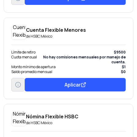
Cuenta Flexible Menores
de
HSBC México
Límite de retiro
$9500
Cuota mensual
No hay comisiones mensuales por manejo de
cuenta.
Monto mínimo de apertura
$1
Saldo promedio mensual
$0
Aplicar
Nómina Flexible HSBC
de
HSBC México