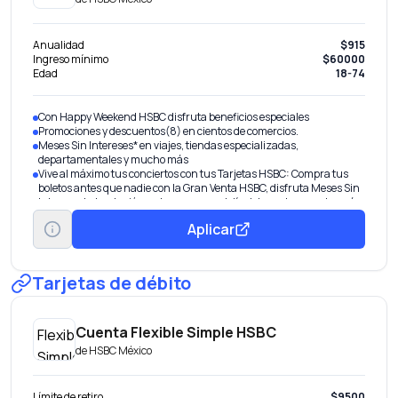
Anualidad
$915
Ingreso mínimo
$60000
Edad
18-74
Con Happy Weekend HSBC disfruta beneficios especiales
Promociones y descuentos(8) en cientos de comercios.
Meses Sin Intereses* en viajes, tiendas especializadas,
departamentales y mucho más
Vive al máximo tus conciertos con tus Tarjetas HSBC: Compra tus
boletos antes que nadie con la Gran Venta HSBC, disfruta Meses Sin
Intereses*, devolución en tu consumo el día del evento y mucho más.
Visita www.hsbc.com.mx/experiencias
Aplicar
Solicita el cargo recurrente de tus servicios a tu Tarjeta de Crédito
HSBC Zero.
En caso de robo o extravío de tu tarjeta los cargos recurrentes se
transfieren en automático a tu nueva tarjeta
Tarjetas de débito
Cuenta Flexible Simple HSBC
de
HSBC México
Límite de retiro
$9500