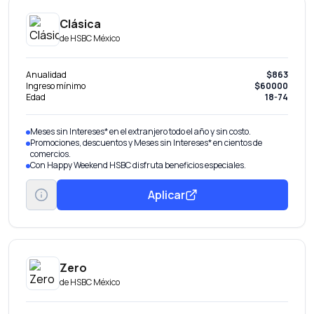
período de garantía original del fabricante.
Clásica
de
HSBC México
Anualidad
$863
Ingreso mínimo
$60000
Edad
18-74
Meses sin Intereses* en el extranjero todo el año y sin costo.
Promociones, descuentos y Meses sin Intereses* en cientos de
comercios.
Con Happy Weekend HSBC disfruta beneficios especiales.
Aplicar
Zero
de
HSBC México