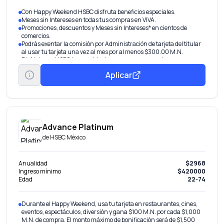
Con Happy Weekend HSBC disfruta beneficios especiales.
Meses sin Intereses en todas tus compras en VIVA.
Promociones, descuentos y Meses sin Intereses* en cientos de
comercios.
Podrás exentar la comisión por Administración de tarjeta del titular
al usar tu tarjeta una vez al mes por al menos $300.00 M.N.
Divídelo con HSBC te respalda de manera permanente para
enfrentar cualquier situación y gastos imprevistos hasta 24 meses
Aplicar
con una tasa de intereses preferencial anual.
Advance Platinum
de
HSBC México
Anualidad
$2968
Ingreso mínimo
$420000
Edad
22-74
Durante el Happy Weekend, usa tu tarjeta en restaurantes, cines,
eventos, espectáculos, diversión y gana $100 M.N. por cada $1,000
M.N. de compra. El monto máximo de bonificación será de $1,500