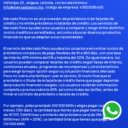
Viktorijas 25, Jelgava, Letonia
, correo electrónico:
info@mercadopeso.mx
, código de empresa:
43603085405
.
Mercado Peso no es un proveedor de préstamos ni de tarjetas de
crédito y no emite préstamos ni tarjetas de crédito. Los servicios de
Mercado Peso ayudan a los usuarios a comparar y elegir entre distintos
socios crediticios acreditados, así como a buscar diversos productos
financieros que se adapten a sus necesidades.
El servicio de Mercado Peso ayuda a los usuarios a encontrar socios de
préstamos con plazos de pago flexibles de 91 a 360 días, con una tasa
de interés APR mínima del 0% y máxima del 20%. De igual manera, los
usuarios pueden comparar tarjetas de crédito según tasas de interés,
comisiones anuales, programas de recompensas y otros beneficios
para elegir la mejor opción según su situación financiera. Mercado
Peso no cobra una tarifa por usar el servicio. El costo final que el
prestatario o titular de la tarjeta de crédito tiene que pagar depende
del producto financiero elegido. Los usuarios recibirán información
completa y precisa sobre la APR, así como todas las tarifas, antes de
firmar el contrato de préstamo o tarjeta de crédito.
Por ejemplo, pides prestado 100'000 MXN y eliges pagar cuotas en 6
meses (180 días), la cantidad que tienes que pagar mensualmente es
de 18'333,3 MXN/mes y el interés del préstamo será de 166.666,7
MXN/mes (APR = 20%). La cantidad total que tienes que pagar es
110'000 MXN.