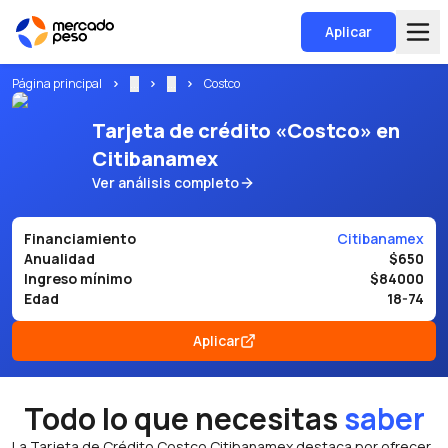
Aplicar
Página principal
...
...
Costco
Tarjeta de crédito «Costco» en
Citibanamex
Ver análisis completo
Financiamiento
Citibanamex
Anualidad
$650
Ingreso mínimo
$84000
Edad
18-74
Aplicar
Todo lo que necesitas
saber
La Tarjeta de Crédito Costco Citibanamex destaca por ofrecer