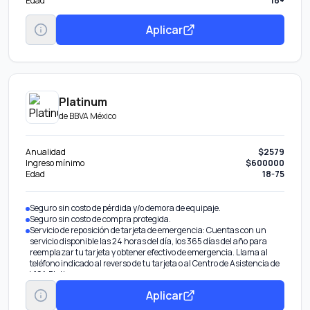
Edad
18+
Aplicar
Platinum
de
BBVA México
Anualidad
$2579
Ingreso mínimo
$600000
Edad
18-75
Seguro sin costo de pérdida y/o demora de equipaje.
Seguro sin costo de compra protegida.
Servicio de reposición de tarjeta de emergencia: Cuentas con un
servicio disponible las 24 horas del día, los 365 días del año para
reemplazar tu tarjeta y obtener efectivo de emergencia. Llama al
teléfono indicado al reverso de tu tarjeta o al Centro de Asistencia de
VISA Platinum.
Servicio de Concierge: Por ser tarjetahabiente Platinum tienes
Aplicar
acceso sin costo al servicio de BBVA VISA Concierge. Un asesor te
atenderá y asistirá en tus actividades y compras diarias, llama al