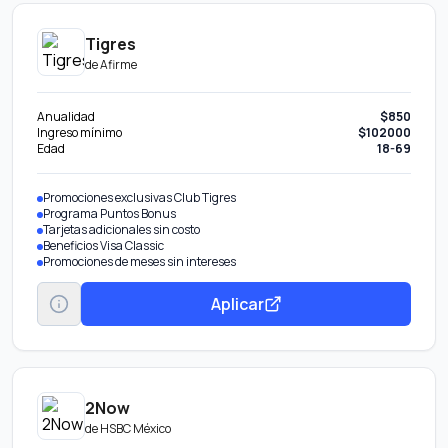
Tigres
de
Afirme
Anualidad
$850
Ingreso mínimo
$102000
Edad
18-69
Promociones exclusivas Club Tigres
Programa Puntos Bonus
Tarjetas adicionales sin costo
Beneficios Visa Classic
Promociones de meses sin intereses
Aplicar
2Now
de
HSBC México