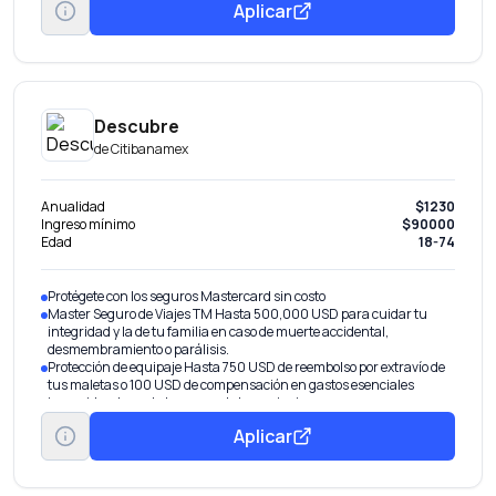
Aplicar
Descubre
de
Citibanamex
Anualidad
$1230
Ingreso mínimo
$90000
Edad
18-74
Protégete con los seguros Mastercard sin costo
Master Seguro de Viajes TM Hasta 500,000 USD para cuidar tu
integridad y la de tu familia en caso de muerte accidental,
desmembramiento o parálisis.
Protección de equipaje Hasta 750 USD de reembolso por extravío de
tus maletas o 100 USD de compensación en gastos esenciales
incurridos durante la espera de tu equipaje.
Garantía Extendida Hasta 1 año adicional de garantía al ofrecido por
Aplicar
el fabricante con cobertura de 5,000 USD por incidente o 10,000
USD por año para reparaciones.
Haz que tu tarjeta de crédito evolucione Con un buen manejo, obtén
beneficios extra por invitación