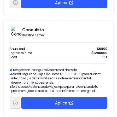
Aplicar
comportamiento.
Disponible Banamex Convierte parte de tu línea de crédito en efectivo
con tasa preferencial. Beneficio por invitación.
Conquista
de
Citibanamex
Anualidad
$6800
Ingreso mínimo
$1200000
Edad
18+
Protégete con los seguros Mastercard sin costo
Master Seguro de Viajes TM Hasta 1,500,000 USD para cuidar tu
integridad y la de tu familia en caso de muerte accidental,
desmembramiento o parálisis.
Servicios de Asistencias de Viajes Apoyo para referencias de tu
próximo viaje acerca de los destinos, números de emergencia,
trámites, asistencia legal y otros temas.
Master Assist Black Cobertura en caso de lesión o enfermedad por
Aplicar
hasta 200,000 USD en tus viajes alrededor del mundo.