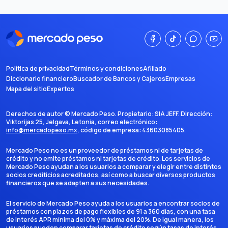
Política de privacidad
Términos y condiciones
Afiliado
Diccionario financiero
Buscador de Bancos y Cajeros
Empresas
Mapa del sitio
Expertos
Derechos de autor ©
Mercado Peso
. Propietario:
SIA JEFF
. Dirección:
Viktorijas 25, Jelgava, Letonia
, correo electrónico:
info@mercadopeso.mx
, código de empresa:
43603085405
.
Mercado Peso no es un proveedor de préstamos ni de tarjetas de
crédito y no emite préstamos ni tarjetas de crédito. Los servicios de
Mercado Peso ayudan a los usuarios a comparar y elegir entre distintos
socios crediticios acreditados, así como a buscar diversos productos
financieros que se adapten a sus necesidades.
El servicio de Mercado Peso ayuda a los usuarios a encontrar socios de
préstamos con plazos de pago flexibles de 91 a 360 días, con una tasa
de interés APR mínima del 0% y máxima del 20%. De igual manera, los
usuarios pueden comparar tarjetas de crédito según tasas de interés,