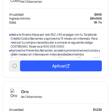
de
Citibanamex
Anualidad
$650
Ingreso mínimo
$84000
Edad
18-74
Vete a la Riviera Maya por solo $52,490 al pagar con tu Tarjeta de
Crédito Costco Banamex y aprovecha 13 meses sin intereses. Para
realizar tu compra necesitas dar a conocer el siguiente código:
COSTBAN6C. Reserva al 800 008 0080.
Aprovecha Preventas Banamex, accede a promociones exclusivas y
obtén meses sin intereses en miles de establecimientos.
Disfruta la comisión por promoción(11) y paga solo $5 por cada $100
que retires o transfieras.
Aplicar
Oro
de
Citibanamex
Anualidad
$1230