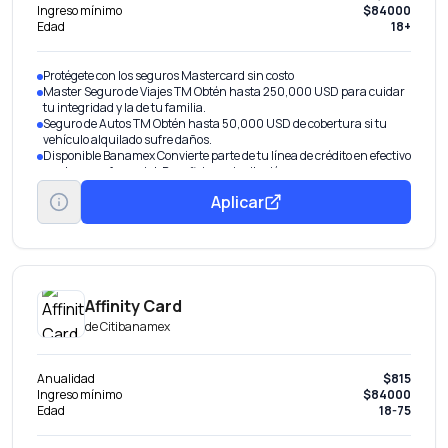
Ingreso mínimo
$84000
Edad
18+
Protégete con los seguros Mastercard sin costo
Master Seguro de Viajes TM Obtén hasta 250,000 USD para cuidar
tu integridad y la de tu familia.
Seguro de Autos TM Obtén hasta 50,000 USD de cobertura si tu
vehículo alquilado sufre daños.
Disponible Banamex Convierte parte de tu línea de crédito en efectivo
con tasa preferencial. Beneficio por invitación.
Pagos Fijos Banamex® Parcializa tus compras o saldo.
Aplicar
Transfiere tu deuda De otros bancos con tasa de interés
preferencial.
Aumenta tu línea de crédito Obtén más en tu tarjeta por tu buen
historial.
Affinity Card
de
Citibanamex
Anualidad
$815
Ingreso mínimo
$84000
Edad
18-75