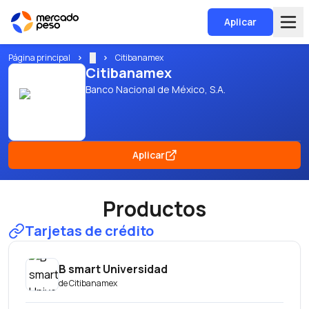
Aplicar
Página principal
...
Citibanamex
Citibanamex
Banco Nacional de México, S.A.
Aplicar
Productos
Tarjetas de crédito
B smart Universidad
de
Citibanamex