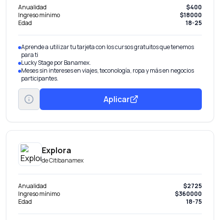
Anualidad
$400
Ingreso mínimo
$18000
Edad
18-25
Aprende a utilizar tu tarjeta con los cursos gratuitos que tenemos
para ti
Lucky Stage por Banamex.
Meses sin intereses en viajes, teconología, ropa y más en negocios
participantes.
Aplicar
Explora
de
Citibanamex
Anualidad
$2725
Ingreso mínimo
$360000
Edad
18-75