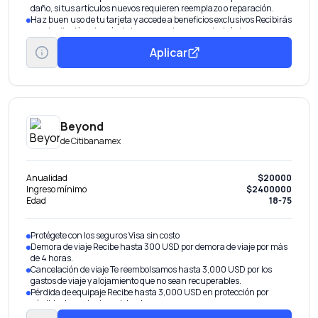
daño, si tus artículos nuevos requieren reemplazo o reparación.
Haz buen uso de tu tarjeta y accede a beneficios exclusivos Recibirás
una invitación a través de la app o en tu correo electrónico
Disponible Banamex Convierte parte de tu línea de crédito en efectivo
Aplicar
con tasa preferencial. Beneficio por invitación.
Pagos Fijos Banamex® Parcializa tus compras o saldo.
Transfiere tu deuda De otros bancos con tasa de interés
preferencial.
Aumenta tu línea de crédito Obtén más en tu tarjeta por tu buen
historial.
Beyond
de
Citibanamex
Anualidad
$20000
Ingreso mínimo
$2400000
Edad
18-75
Protégete con los seguros Visa sin costo
Demora de viaje Recibe hasta 300 USD por demora de viaje por más
de 4 horas.
Cancelación de viaje Te reembolsamos hasta 3,000 USD por los
gastos de viaje y alojamiento que no sean recuperables.
Pérdida de equipaje Recibe hasta 3,000 USD en protección por
pérdida de equipaje registrado.