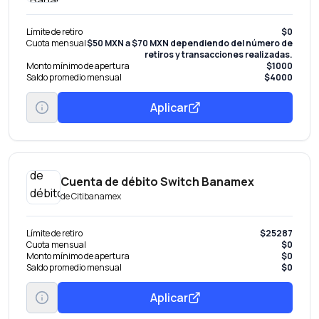
Límite de retiro
$0
Cuota mensual
$50 MXN a $70 MXN dependiendo del número de
retiros y transacciones realizadas.
Monto mínimo de apertura
$1000
Saldo promedio mensual
$4000
Aplicar
Cuenta de débito Switch Banamex
de
Citibanamex
Límite de retiro
$25287
Cuota mensual
$0
Monto mínimo de apertura
$0
Saldo promedio mensual
$0
Aplicar