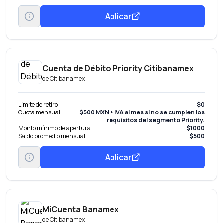
Aplicar
Cuenta de Débito Priority Citibanamex
de
Citibanamex
Límite de retiro
$0
Cuota mensual
$500 MXN + IVA al mes si no se cumplen los
requisitos del segmento Priority.
Monto mínimo de apertura
$1000
Saldo promedio mensual
$500
Aplicar
MiCuenta Banamex
de
Citibanamex