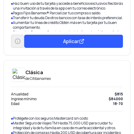
Haz buen uso de tu tarjeta y accede a beneficios exclusivos Recibirás
una invitación a través de la app o en tu correo electrónico
Pagos Fijos Banamex® Parcializar tus compras o saldo.
Transferir tu deuda De otros bancos con tasa de interés preferencial.
Aumentar tu línea de crédito Obtén más en tu tarjeta por tu buen
comportamiento.
Disponible Banamex Convierte parte de tu línea de crédito en efectivo
con tasa preferencial. Beneficio por invitación.
Aplicar
Clásica
de
Citibanamex
Anualidad
$815
Ingreso mínimo
$84000
Edad
18-70
Protégete con los seguros Mastercard sin costo
Master Seguro de Viajes TM Hasta 75,000 USD para cuidar tu
integridad y la de tu familia en caso de muerte accidental y otros.
Protección de compras Hasta 200 USD de cobertura por incidente o