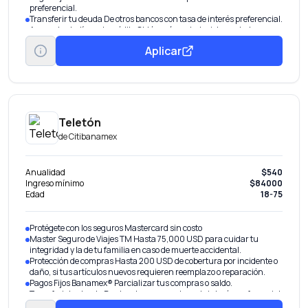
preferencial.
Transferir tu deuda De otros bancos con tasa de interés preferencial.
Aumentar tu línea de crédito Obtén más en tu tarjeta por tu buen
historial.
Aplicar
Teletón
de
Citibanamex
Anualidad
$540
Ingreso mínimo
$84000
Edad
18-75
Protégete con los seguros Mastercard sin costo
Master Seguro de Viajes TM Hasta 75,000 USD para cuidar tu
integridad y la de tu familia en caso de muerte accidental.
Protección de compras Hasta 200 USD de cobertura por incidente o
daño, si tus artículos nuevos requieren reemplazo o reparación.
Pagos Fijos Banamex® Parcializar tus compras o saldo.
Transferir tu deuda De otros bancos con tasa de interés preferencial.
Aumentar tu línea de crédito Obtén más en tu tarjeta por tu buen