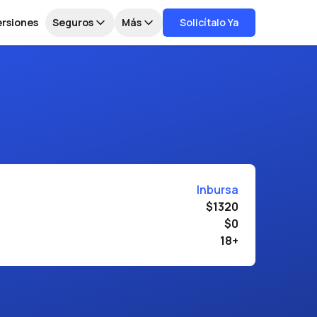
ersiones
Seguros
Más
Solicítalo Ya
Inbursa
$1320
$0
18+