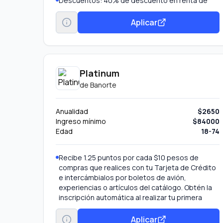
Descuentos: 40% de descuento en renta de
autos.
Pago de servicios: Posibilidad de pagar más de
Aplicar
25 servicios (CFE, Telmex, etc.) desde la app.
Platinum
de
Banorte
Anualidad
$2650
Ingreso mínimo
$84000
Edad
18-74
Recibe 1.25 puntos por cada $10 pesos de
compras que realices con tu Tarjeta de Crédito
e intercámbialos por boletos de avión,
experiencias o artículos del catálogo. Obtén la
inscripción automática al realizar tu primera
compra.
Salas de espera VIP en el aeropuerto Si te
Aplicar