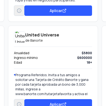
ropa y más en negocios participantes.
Aplicar
United Universe
de
Banorte
Anualidad
$5800
Ingreso mínimo
$600000
Edad
18+
Programa Referidos. Invita a tus amigos a
solicitar una Tarjeta de Crédito Banorte y gana
por cada tarjeta aprobada un bono de 3,000
millas, ingrese a
www.banorte.com/tutarjetafavorita y activa el
programa de “Referidos” en la sección
Promociones.
Aplicar