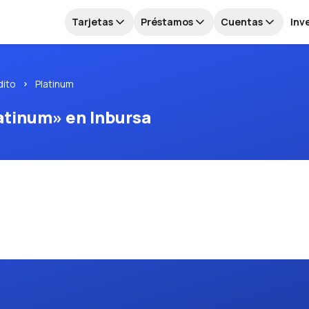
Tarjetas
Préstamos
Cuentas
Inv
dito
Platinum
latinum» en Inbursa