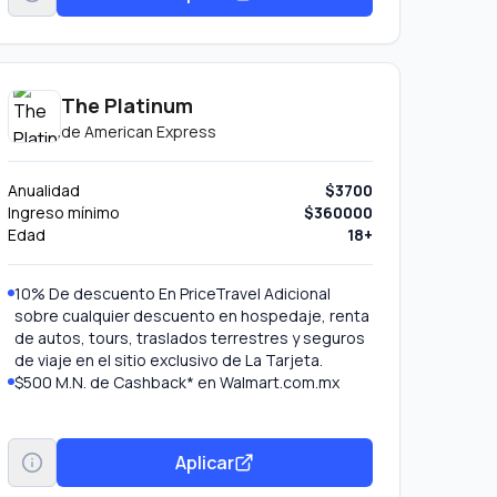
The Platinum
de
American Express
Anualidad
$3700
Ingreso mínimo
$360000
Edad
18+
10% De descuento En PriceTravel Adicional
sobre cualquier descuento en hospedaje, renta
de autos, tours, traslados terrestres y seguros
de viaje en el sitio exclusivo de La Tarjeta.
$500 M.N. de Cashback* en Walmart.com.mx
BENEFICIOS DE HOY: Inscríbete al beneficio y
obtén $500 M.N. de *bonificación en tu Estado
de Cuenta al hacer un gasto acumulado de
Aplicar
$3,500 M.N en Walmart.com.mx y tiendas
Walmart Express, hasta 3 veces durante la