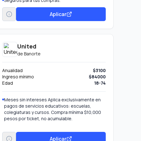
Seguros para tus compras.
Invita a tus amigos a solicitar una Tarjeta de
Crédito Banorte y gana por cada tarjeta
Aplicar
aprobada un bono de 10,000 puntos
Recompensa Total Banorte, ingresa a
www.banorte.com/tutarjetafavorita y activa el
programa de “Referidos” en la sección
Promociones.
United
de
Banorte
Anualidad
$3100
Ingreso mínimo
$84000
Edad
18-74
Meses sin intereses Aplica exclusivamente en
pagos de servicios educativos: escuelas,
colegiaturas y cursos. Compra mínima $10,000
pesos por ticket, no acumulable.
Aplicar