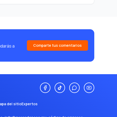
vigencia del beneficio.
Cada vez que pagues con tu Tarjeta acumularás
Puntos Membership Rewards® en automático
que podrás intercambiar por diferentes
recompensas como reducir el Saldo de tu
Cuenta, Comprar en línea, obtener Certificados
de Regalo, y más.
10% de Descuento en PriceTravel. Adicional
Comparte tus comentarios
udarás a
sobre cualquier descuento en hospedaje, renta
de autos, tours, traslados terrestres y seguros
de viaje en el sitio exclusivo de La Tarjeta.
apa del sitio
Expertos