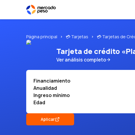
Página principal
💳 Tarjetas
💳 Tarjetas de Cré
Tarjeta de crédito «P
Ver análisis completo
Financiamiento
Anualidad
Ingreso mínimo
Edad
Aplicar