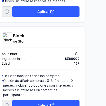
Meses Sin Intereses* en viajes, tiendas
especializadas, departamentales y mucho más
Vive al máximo tus conciertos con tus Tarjetas
Aplicar
HSBC: Compra tus boletos antes que nadie con
la Gran Venta HSBC, disfruta Meses Sin
Intereses*, devolución en tu consumo el día del
evento y mucho más. Visita
www.hsbc.com.mx/experiencias
Black
Solicita el cargo recurrente de tus servicios a tu
de
Stori
Tarjeta de Crédito HSBC Zero.
En caso de robo o extravío de tu tarjeta los
cargos recurrentes se transfieren en
Anualidad
$0
automático a tu nueva tarjeta
Ingreso mínimo
$360000
Edad
18+
1% Cash back en todas las compras.
Opción de diferir compras a 3, 6, 9 y hasta 12
meses, incluyendo opciones con intereses y
meses sin intereses en comercios
participantes.
Aplicar