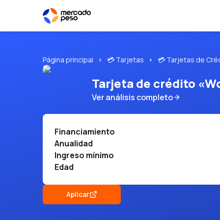
Página principal
💳 Tarjetas
💳 Tarjetas de Cré
Tarjeta de crédito «W
Ver análisis completo
Financiamiento
Anualidad
Ingreso mínimo
Edad
Aplicar