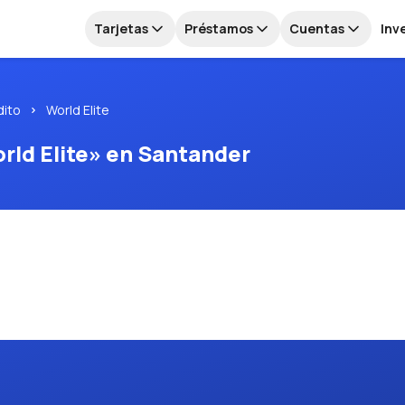
Tarjetas
Préstamos
Cuentas
Inv
dito
World Elite
orld Elite» en Santander