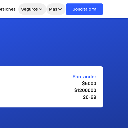
ersiones
Seguros
Más
Solicítalo Ya
Santander
$6000
$1200000
20-69