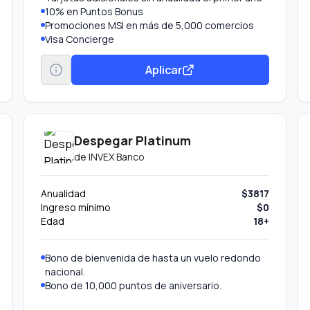
10% en Puntos Bonus
Promociones MSI en más de 5,000 comercios
Visa Concierge
Luxury Hotel Collection
Transporte gratuito al Aeropuerto CDMX
Aplicar
Protección de compras y precios
Garantía extendida Visa
Despegar Platinum
de
INVEX Banco
Anualidad
$3817
Ingreso mínimo
$0
Edad
18+
Bono de bienvenida de hasta un vuelo redondo
nacional.
Bono de 10,000 puntos de aniversario.