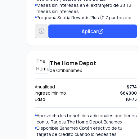
Meses sin Intereses en el extranjero de 3 a 12
meses sin intereses.
Programa Scotia Rewards Plus (0.7 puntos por
cada $20 MXN).
Seguros: Incluye seguro de accidente en viaje y
Aplicar
seguro para autos rentados.
Suscríbete al Boletín Scotia Select y recibe el
Estado de Cuenta de tu Tarjeta a través de tu
correo electrónico.
Aceptada en México y en el extranjero
The Home Depot
Tecnología Contactless8 Tus compras ahora
de
Citibanamex
son más fáciles, paga con solo acercar tu
Tarjeta a la Terminal de Pago. Monto máximo de
compra a través de contactless $1,000 pesos.
Anualidad
$774
Monto máximo diario $3,000 pesos. Para
Ingreso mínimo
$84000
compras mayores a $1,000 pesos paga de
Edad
18-75
forma tradicional.
Aprovecha los beneficios adicionales que tienes
con tu Tarjeta The Home Depot Banamex
Disponible Banamex Obtén efectivo de tu
tarjeta de crédito cuando lo necesites.