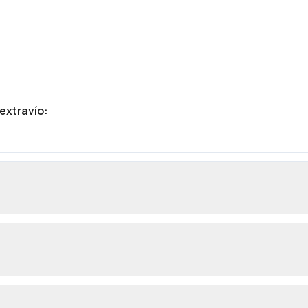
 extravío
: