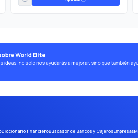
obre World Elite
us ideas, no solo nos ayudarás a mejorar, sino que también ay
o
Diccionario financiero
Buscador de Bancos y Cajeros
Empresas
M