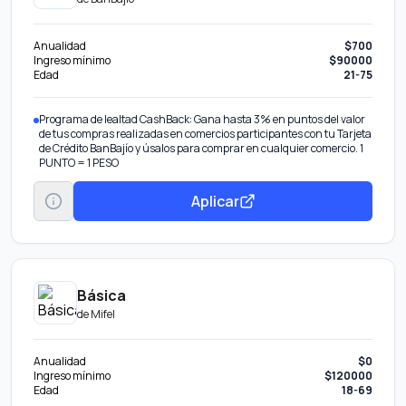
Anualidad
$700
Ingreso mínimo
$90000
Edad
21-75
Programa de lealtad CashBack: Gana hasta 3% en puntos del valor
de tus compras realizadas en comercios participantes con tu Tarjeta
de Crédito BanBajío y úsalos para comprar en cualquier comercio. 1
PUNTO = 1 PESO
Aplicar
Básica
de
Mifel
Anualidad
$0
Ingreso mínimo
$120000
Edad
18-69