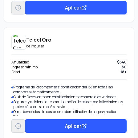
Aplicar
Telcel Oro
de
Inbursa
Anualidad
$540
Ingreso mínimo
$0
Edad
18+
Programa de Recompensas: bonificación del 1% en todas las
compras automáticamente.
Club de Descuentos en establecimientos comerciales variados.
Seguros y asistencias como liberación de saldos por fallecimiento y
protección contra robo/extravío.
Otros beneficios sin costo como domiciliación de pagos y recibo
Telmex.
Aplicar