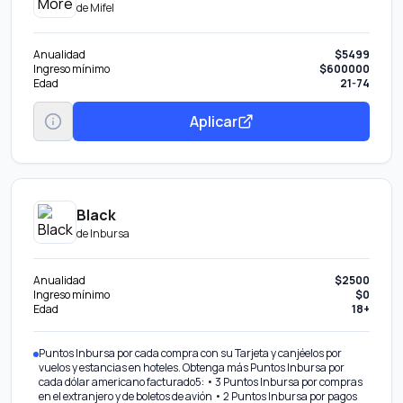
de
Mifel
Anualidad
$5499
Ingreso mínimo
$600000
Edad
21-74
Aplicar
Black
de
Inbursa
Anualidad
$2500
Ingreso mínimo
$0
Edad
18+
Puntos Inbursa por cada compra con su Tarjeta y canjéelos por
vuelos y estancias en hoteles. Obtenga más Puntos Inbursa por
cada dólar americano facturado5: • 3 Puntos Inbursa por compras
en el extranjero y de boletos de avión • 2 Puntos Inbursa por pagos