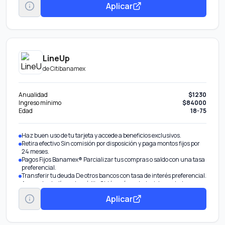
Aplicar
LineUp
de
Citibanamex
Anualidad
$1230
Ingreso mínimo
$84000
Edad
18-75
Haz buen uso de tu tarjeta y accede a beneficios exclusivos.
Retira efectivo Sin comisión por disposición y paga montos fijos por
24 meses.
Pagos Fijos Banamex® Parcializar tus compras o saldo con una tasa
preferencial.
Transferir tu deuda De otros bancos con tasa de interés preferencial.
Aumentar tu línea de crédito Obtén más en tu tarjeta por tu buen
historial.
Aplicar