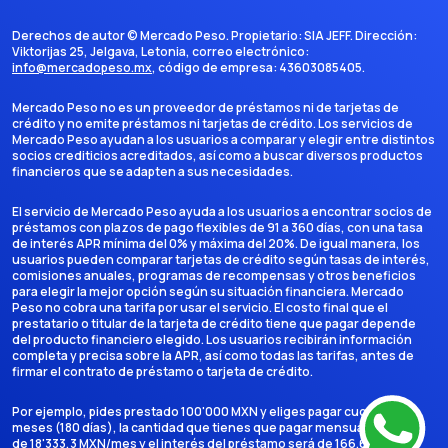
Derechos de autor ©
Mercado Peso
. Propietario:
SIA JEFF
. Dirección:
Viktorijas 25, Jelgava, Letonia
, correo electrónico:
info@mercadopeso.mx
, código de empresa:
43603085405
.
Mercado Peso no es un proveedor de préstamos ni de tarjetas de
crédito y no emite préstamos ni tarjetas de crédito. Los servicios de
Mercado Peso ayudan a los usuarios a comparar y elegir entre distintos
socios crediticios acreditados, así como a buscar diversos productos
financieros que se adapten a sus necesidades.
El servicio de Mercado Peso ayuda a los usuarios a encontrar socios de
préstamos con plazos de pago flexibles de 91 a 360 días, con una tasa
de interés APR mínima del 0% y máxima del 20%. De igual manera, los
usuarios pueden comparar tarjetas de crédito según tasas de interés,
comisiones anuales, programas de recompensas y otros beneficios
para elegir la mejor opción según su situación financiera. Mercado
Peso no cobra una tarifa por usar el servicio. El costo final que el
prestatario o titular de la tarjeta de crédito tiene que pagar depende
del producto financiero elegido. Los usuarios recibirán información
completa y precisa sobre la APR, así como todas las tarifas, antes de
firmar el contrato de préstamo o tarjeta de crédito.
Por ejemplo, pides prestado 100'000 MXN y eliges pagar cuotas en 6
meses (180 días), la cantidad que tienes que pagar mensualmente es
de 18'333,3 MXN/mes y el interés del préstamo será de 166.666,7