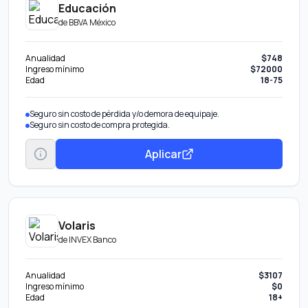
Educación
de
BBVA México
Anualidad
$748
Ingreso mínimo
$72000
Edad
18-75
Seguro sin costo de pérdida y/o demora de equipaje.
Seguro sin costo de compra protegida.
Aplicar
Volaris
de
INVEX Banco
Anualidad
$3107
Ingreso mínimo
$0
Edad
18+