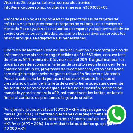
Viktorijas 25, Jelgava, Letonia
, correo electrónico:
info@mercadopeso.mx
, código de empresa:
43603085405
.
Mercado Peso no es un proveedor de préstamos ni de tarjetas de
crédito y no emite préstamos ni tarjetas de crédito. Los servicios de
Mercado Peso ayudan a los usuarios a comparar y elegir entre distintos
socios crediticios acreditados, así como a buscar diversos productos
financieros que se adapten a sus necesidades.
El servicio de Mercado Peso ayuda a los usuarios a encontrar socios de
préstamos con plazos de pago flexibles de 91 a 360 días, con una tasa
de interés APR mínima del 0% y máxima del 20%. De igual manera, los
usuarios pueden comparar tarjetas de crédito según tasas de interés,
comisiones anuales, programas de recompensas y otros beneficios
para elegir la mejor opción según su situación financiera. Mercado
Peso no cobra una tarifa por usar el servicio. El costo final que el
prestatario o titular de la tarjeta de crédito tiene que pagar depende
del producto financiero elegido. Los usuarios recibirán información
completa y precisa sobre la APR, así como todas las tarifas, antes de
firmar el contrato de préstamo o tarjeta de crédito.
Por ejemplo, pides prestado 100'000 MXN y eliges pagar cuotas en 6
meses (180 días), la cantidad que tienes que pagar mensualmente es
de 18'333,3 MXN/mes y el interés del préstamo será de 166.666,7
MXN/mes (APR = 20%). La cantidad total que tienes que pagar es
110'000 MXN.