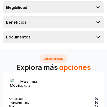
Elegibilidad
Beneficios
Documentos
Otras tarjetas
Explora más
opciones
Movimex
de
Stori
Anualidad
$0
Ingreso mínimo
$0
Edad
18+