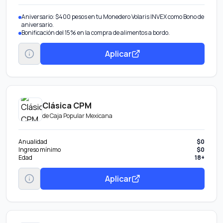
Aniversario: $400 pesos en tu Monedero Volaris INVEX como Bono de
aniversario.
Bonificación del 15% en la compra de alimentos a bordo.
Aplicar
Clásica CPM
de
Caja Popular Mexicana
Anualidad
$0
Ingreso mínimo
$0
Edad
18+
Aplicar