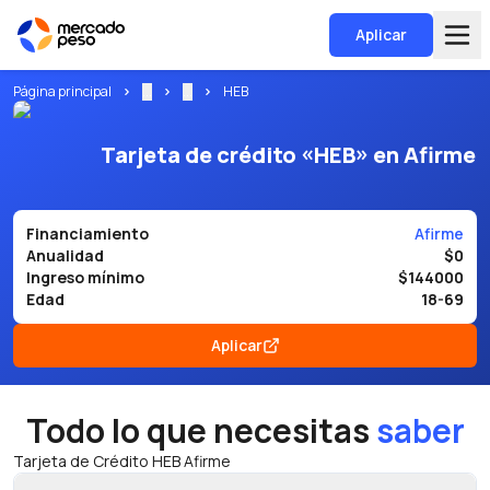
Aplicar
Página principal
...
...
HEB
Tarjeta de crédito «HEB» en Afirme
Financiamiento
Afirme
Anualidad
$0
Ingreso mínimo
$144000
Edad
18-69
Aplicar
Todo lo que necesitas
saber
Tarjeta de Crédito HEB Afirme