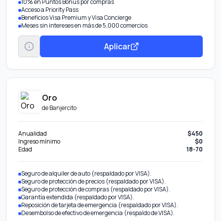
10% en Puntos Bonus por compras
Acceso a Priority Pass
Beneficios Visa Premium y Visa Concierge
Meses sin intereses en más de 5,000 comercios
Aplicar
Oro
de
Banjercito
Anualidad
$450
Ingreso mínimo
$0
Edad
18-70
Seguro de alquiler de auto (respaldado por VISA).
Seguro de protección de precios (respaldado por VISA).
Seguro de protección de compras (respaldado por VISA).
Garantía extendida (respaldado por VISA).
Reposición de tarjeta de emergencia (respaldado por VISA).
Desembolso de efectivo de emergencia (respaldo de VISA).