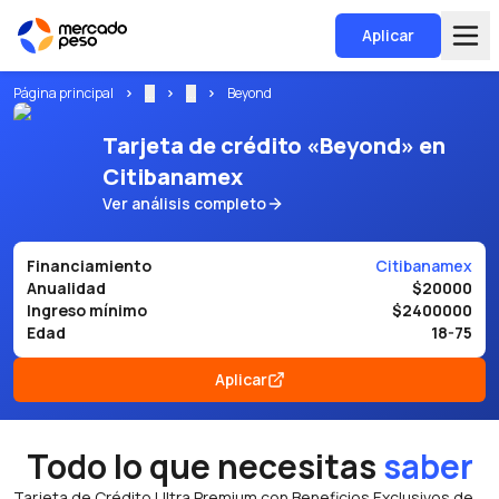
Aplicar
Página principal
...
...
Beyond
Tarjeta de crédito «Beyond» en
Citibanamex
Ver análisis completo
Financiamiento
Citibanamex
Anualidad
$20000
Ingreso mínimo
$2400000
Edad
18-75
Aplicar
Todo lo que necesitas
saber
Tarjeta de Crédito Ultra Premium con Beneficios Exclusivos de