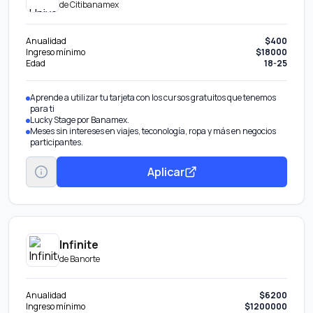
de
Citibanamex
Anualidad
$400
Ingreso mínimo
$18000
Edad
18-25
Aprende a utilizar tu tarjeta con los cursos gratuitos que tenemos
para ti
Lucky Stage por Banamex.
Meses sin intereses en viajes, teconología, ropa y más en negocios
participantes.
Aplicar
Infinite
de
Banorte
Anualidad
$6200
Ingreso mínimo
$1200000