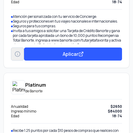
Edad
18-74
Atención personalizada con tu servicio de Concierge.
Seguros y protecciones en tus viajes nacionales e internacionales.
Seguros para tus compras.
Invita a tus amigos a solicitar una Tarjeta de Crédito Banorte y gana
por cada tarjeta aprobada un bono de 10,000 puntos Recompensa
Total Banorte, ingresa a www.banorte.com/tutarjetafavorita y activa
el programa de “Referidos” en la sección Promociones.
Aplicar
Platinum
de
Banorte
Anualidad
$2650
Ingreso mínimo
$84000
Edad
18-74
Recibe 1.25 puntos por cada $10 pesos de compras que realices con