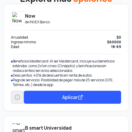
Now
de
INVEX Banco
Anualidad
$0
Ingreso mínimo
$60000
Edad
18-69
Beneficios Mastercard: Al ser Mastercard, incluye sus beneficios
estándar, como 2x1 en cines (Cinépolis) y bonificaciones en
restaurantes/servicios seleccionados.
Descuentos: 40% de descuento en renta de autos.
Pago de servicios: Posibilidad de pagar más de 25 servicios (CFE,
Telmex, etc.) desde la app.
Aplicar
B smart Universidad