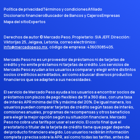
Política de privacidad
Términos y condiciones
Afiliado
Diccionario financiero
Buscador de Bancos y Cajeros
Empresas
Mapa del sitio
Expertos
Derechos de autor ©
Mercado Peso
. Propietario:
SIA JEFF
. Dirección:
Viktorijas 25, Jelgava, Letonia
, correo electrónico:
info@mercadopeso.mx
, código de empresa:
43603085405
.
Mercado Peso no es un proveedor de préstamos ni de tarjetas de
crédito y no emite préstamos ni tarjetas de crédito. Los servicios de
Mercado Peso ayudan a los usuarios a comparar y elegir entre distintos
socios crediticios acreditados, así como a buscar diversos productos
financieros que se adapten a sus necesidades.
El servicio de Mercado Peso ayuda a los usuarios a encontrar socios de
préstamos con plazos de pago flexibles de 91 a 360 días, con una tasa
de interés APR mínima del 0% y máxima del 20%. De igual manera, los
usuarios pueden comparar tarjetas de crédito según tasas de interés,
comisiones anuales, programas de recompensas y otros beneficios
para elegir la mejor opción según su situación financiera. Mercado
Peso no cobra una tarifa por usar el servicio. El costo final que el
prestatario o titular de la tarjeta de crédito tiene que pagar depende
del producto financiero elegido. Los usuarios recibirán información
completa y precisa sobre la APR, así como todas las tarifas, antes de