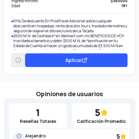
Ingreso mínimo
$360000
Edad
18+
10% De descuento En PriceTravel Adicional sobre cualquier
descuento en hospedaje, renta de autos, tours, traslados terrestres y
seguros de viaje en el sitio exclusivo de La Tarjeta.
$500 M.N. de Cashback* en Walmart.com.mx BENEFICIOS DE HOY:
Inscríbete al beneficio y obtén $500 M.N. de *bonificación en tu
Estado de Cuenta al hacer un gasto acumulado de $3,500 M.N en
Walmart.com.mx y tiendas Walmart Express, hasta 3 veces durante
la vigencia del beneficio.
Aplicar
Cada vez que pagues con tu Tarjeta acumularás Puntos
Membership Rewards® en automático que podrás intercambiar por
diferentes recompensas como reducir el Saldo de tu Cuenta,
Comprar en línea, obtener Certificados de Regalo, y más.
10% de Descuento en PriceTravel. Adicional sobre cualquier
descuento en hospedaje, renta de autos, tours, traslados terrestres y
seguros de viaje en el sitio exclusivo de La Tarjeta.
Opiniones de usuarios
1
5
Reseñas Totales
Calificación Promedio
5
Alejandro