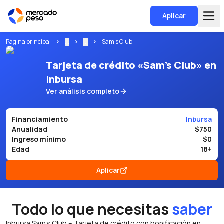
Aplicar
Página principal
...
...
Sam’s Club
Tarjeta de crédito «Sam’s Club» en
Inbursa
Ver análisis completo
Financiamiento
Inbursa
Anualidad
$750
Ingreso mínimo
$0
Edad
18+
Aplicar
Todo lo que necesitas
saber
Inbursa Sam’s Club – Tarjeta de crédito con bonificación en