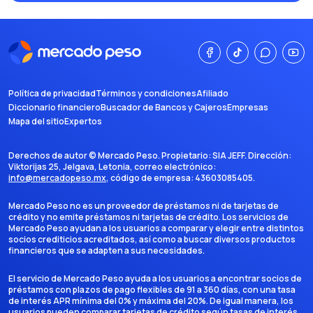
Política de privacidad
Términos y condiciones
Afiliado
Diccionario financiero
Buscador de Bancos y Cajeros
Empresas
Mapa del sitio
Expertos
Derechos de autor ©
Mercado Peso
. Propietario:
SIA JEFF
. Dirección:
Viktorijas 25, Jelgava, Letonia
, correo electrónico:
info@mercadopeso.mx
, código de empresa:
43603085405
.
Mercado Peso no es un proveedor de préstamos ni de tarjetas de
crédito y no emite préstamos ni tarjetas de crédito. Los servicios de
Mercado Peso ayudan a los usuarios a comparar y elegir entre distintos
socios crediticios acreditados, así como a buscar diversos productos
financieros que se adapten a sus necesidades.
El servicio de Mercado Peso ayuda a los usuarios a encontrar socios de
préstamos con plazos de pago flexibles de 91 a 360 días, con una tasa
de interés APR mínima del 0% y máxima del 20%. De igual manera, los
usuarios pueden comparar tarjetas de crédito según tasas de interés,