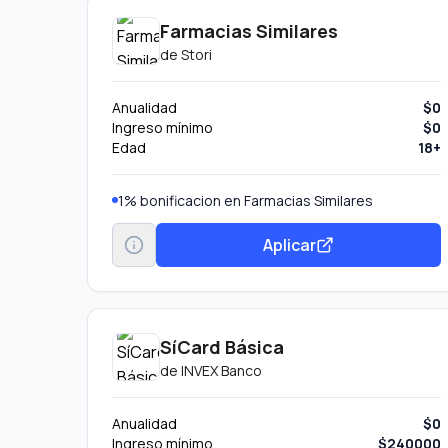
Farmacias Similares
de
Stori
Anualidad
$0
Ingreso mínimo
$0
Edad
18+
1% bonificacion en Farmacias Similares
Aplicar
SíCard Básica
de
INVEX Banco
Anualidad
$0
Ingreso mínimo
$240000