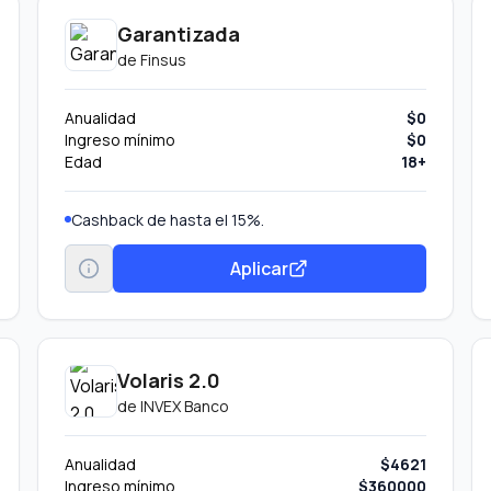
Garantizada
de
Finsus
Anualidad
$0
Ingreso mínimo
$0
Edad
18+
Cashback de hasta el 15%.
Aplicar
Volaris 2.0
de
INVEX Banco
Anualidad
$4621
Ingreso mínimo
$360000