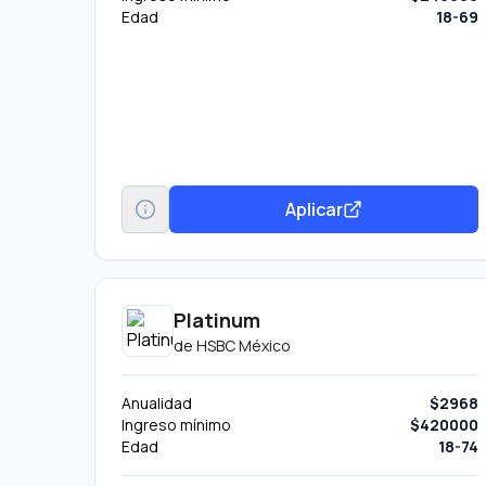
Edad
18-69
Aplicar
Platinum
de
HSBC México
Anualidad
$2968
Ingreso mínimo
$420000
Edad
18-74