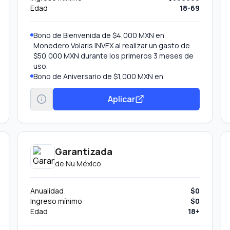
Edad
18-69
Bono de Bienvenida de $4,000 MXN en
Monedero Volaris INVEX al realizar un gasto de
$50,000 MXN durante los primeros 3 meses de
uso.
Bono de Aniversario de $1,000 MXN en
Monedero Volaris INVEX al realizar un gasto de
$100,000 MXN durante el año.
Aplicar
Acumula 2.5% de tus compras en Volaris en el
Monedero Volaris INVEX.
Acumula 2% de todas tus compras en otros
comercios en el Monedero Volaris INVEX.
Accesos a salas VIP LoungeKey en aeropuertos.
Garantizada
Seis (6) accesos por año a salas VIP.
de
Nu México
Anualidad
$0
Ingreso mínimo
$0
Edad
18+