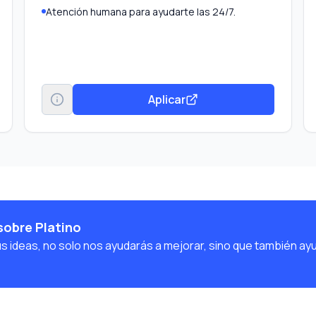
Atención humana para ayudarte las 24/7.
Aplicar
sobre Platino
us ideas, no solo nos ayudarás a mejorar, sino que también ay