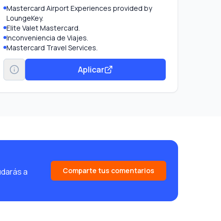
Mastercard Airport Experiences provided by
LoungeKey.
Elite Valet Mastercard.
Inconveniencia de Viajes.
Mastercard Travel Services.
Elite Lounge Mastercard, espacio exclusivo para
tarjetahabientes World Elite Mastercard en la
Aplicar
Terminal 1 del Aeropuerto Internacional de la
Ciudad de México.
Mastercard Global Service.
Priceless Cities.
Protección de equipaje.
Comparte tus comentarios
udarás a