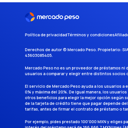
Política de privacidad
Términos y condiciones
Afiliad
Derechos de autor ©
Mercado Peso
. Propietario:
SI
43603085405
.
Mercado Peso no es un proveedor de préstamos ni de 
usuarios a comparar y elegir entre distintos socios
El servicio de Mercado Peso ayuda a los usuarios a 
0% y máxima del 20%. De igual manera, los usuarios
otros beneficios para elegir la mejor opción según su 
de la tarjeta de crédito tiene que pagar depende del
tarifas, antes de firmar el contrato de préstamo o ta
Por ejemplo, pides prestado 100'000 MXN y eliges p
interés del préstamo será de 166.666,7 MXN/mes (AP