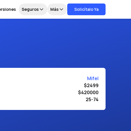
ersiones
Seguros
Más
Solicítalo Ya
Mifel
$2499
$420000
25-74