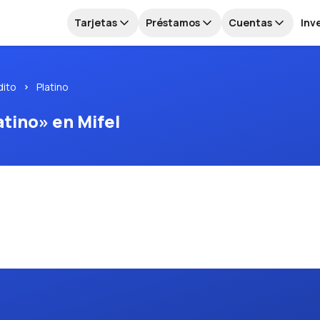
Tarjetas
Préstamos
Cuentas
Inv
dito
Platino
atino» en Mifel