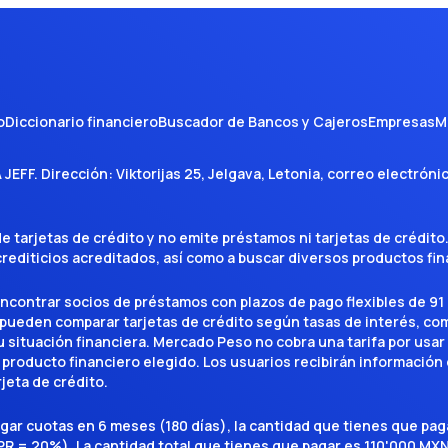
o
Diccionario financiero
Buscador de Bancos y Cajeros
Empresas
M
A JEFF
. Dirección:
Viktorijas 25, Jelgava, Letonia
, correo electróni
tarjetas de crédito y no emite préstamos ni tarjetas de crédito
 crediticios acreditados, así como a buscar diversos productos f
encontrar socios de préstamos con plazos de pago flexibles de 91 
 pueden comparar tarjetas de crédito según tasas de interés, c
situación financiera. Mercado Peso no cobra una tarifa por usar el 
 producto financiero elegido. Los usuarios recibirán información 
rjeta de crédito.
agar cuotas en 6 meses (180 días), la cantidad que tienes que p
R = 20%). La cantidad total que tienes que pagar es 110'000 MXN