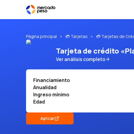
Página principal
💳 Tarjetas
💳 Tarjetas de Cré
Tarjeta de crédito «Pl
Ver análisis completo
Financiamiento
Anualidad
Ingreso mínimo
Edad
Aplicar