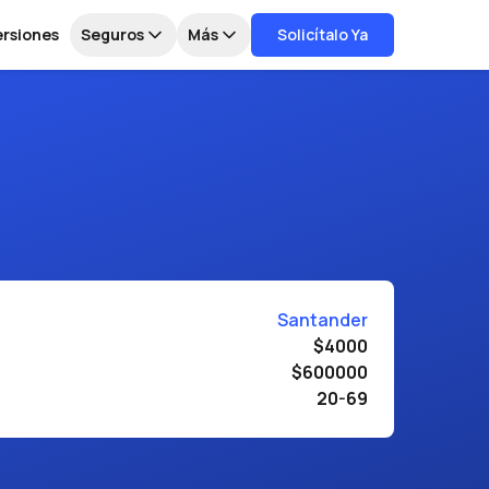
ersiones
Seguros
Más
Solicítalo Ya
Santander
$4000
$600000
20-69