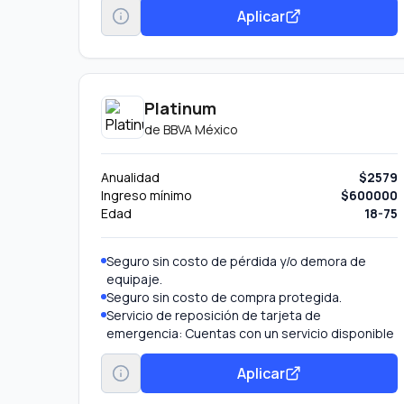
Aplicar
Platinum
de
BBVA México
Anualidad
$2579
Ingreso mínimo
$600000
Edad
18-75
Seguro sin costo de pérdida y/o demora de
equipaje.
Seguro sin costo de compra protegida.
Servicio de reposición de tarjeta de
emergencia: Cuentas con un servicio disponible
las 24 horas del día, los 365 días del año para
reemplazar tu tarjeta y obtener efectivo de
Aplicar
emergencia. Llama al teléfono indicado al