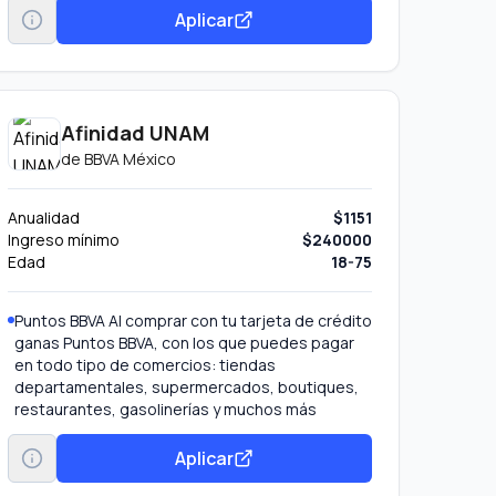
Aplicar
Afinidad UNAM
de
BBVA México
Anualidad
$1151
Ingreso mínimo
$240000
Edad
18-75
Puntos BBVA Al comprar con tu tarjeta de crédito
ganas Puntos BBVA, con los que puedes pagar
en todo tipo de comercios: tiendas
departamentales, supermercados, boutiques,
restaurantes, gasolinerías y muchos más
establecimientos.
Efectivo Inmediato Dispón de dinero en efectivo
Aplicar
de la línea de tu tarjeta de crédito.