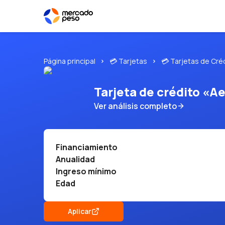
Página principal
💳 Tarjetas
💳 Tarjetas de Cré
Tarjeta de crédito «
Ver análisis completo
Financiamiento
Anualidad
Ingreso mínimo
Edad
Aplicar