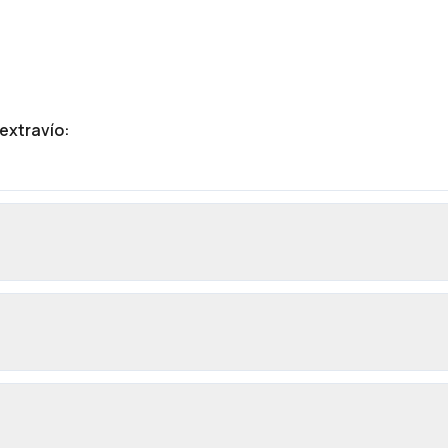
 extravío
: