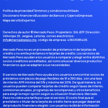
Política de privacidad
Términos y condiciones
Afiliado
Diccionario financiero
Buscador de Bancos y Cajeros
Empresas
Mapa del sitio
Expertos
Derechos de autor ©
Mercado Peso
. Propietario:
SIA JEFF
. Dirección:
Viktorijas 25, Jelgava, Letonia
, correo electrónico:
info@mercadopeso.mx
, código de empresa:
43603085405
.
Mercado Peso no es un proveedor de préstamos ni de tarjetas de
crédito y no emite préstamos ni tarjetas de crédito. Los servicios de
Mercado Peso ayudan a los usuarios a comparar y elegir entre distintos
socios crediticios acreditados, así como a buscar diversos productos
financieros que se adapten a sus necesidades.
El servicio de Mercado Peso ayuda a los usuarios a encontrar socios de
préstamos con plazos de pago flexibles de 91 a 360 días, con una tasa
de interés APR mínima del 0% y máxima del 20%. De igual manera, los
usuarios pueden comparar tarjetas de crédito según tasas de interés,
comisiones anuales, programas de recompensas y otros beneficios
para elegir la mejor opción según su situación financiera. Mercado
Peso no cobra una tarifa por usar el servicio. El costo final que el
prestatario o titular de la tarjeta de crédito tiene que pagar depende
del producto financiero elegido. Los usuarios recibirán información