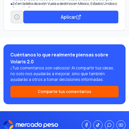
2x1 en boletos de avión Vuela a destinos en México, Estados Unidos o
Canadá y Europa al acumular un gasto mínimo.
$4,000 M.N. de bonificación por compras en entretenimiento
Aplicar
Disfruta de tus eventos favoritos con hasta $4,000.00 M.N. de
bonificación anual.
Cuéntanos lo que realmente piensas sobre
Volaris 2.0
¡Tus comentarios son valiosos! Al compartir tus ideas,
no solo nos ayudarás a mejorar, sino que también
ayudarás a otros a tomar decisiones informadas.
Comparte tus comentarios