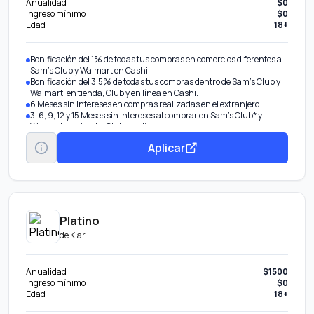
Anualidad
$0
Ingreso mínimo
$0
Edad
18+
Bonificación del 1% de todas tus compras en comercios diferentes a
Sam's Club y Walmart en Cashi.
Bonificación del 3.5% de todas tus compras dentro de Sam's Club y
Walmart, en tienda, Club y en línea en Cashi.
6 Meses sin Intereses en compras realizadas en el extranjero.
3, 6, 9, 12 y 15 Meses sin Intereses al comprar en Sam's Club* y
Walmart, en tienda, Club y en línea.
Aplicar
Platino
de
Klar
Anualidad
$1500
Ingreso mínimo
$0
Edad
18+