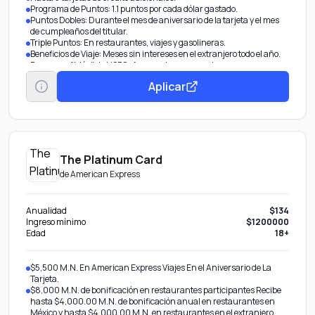
Programa de Puntos: 1.1 puntos por cada dólar gastado.
Puntos Dobles: Durante el mes de aniversario de la tarjeta y el mes
de cumpleaños del titular.
Triple Puntos: En restaurantes, viajes y gasolineras.
Beneficios de Viaje: Meses sin intereses en el extranjero todo el año.
Programa "Más" de HSBC: Acceso al programa de recompensas
para canje de puntos.
Aplicar
Transeferencia de la deuda de tus otras tarjetas bancarias o
departamentales y pagarla en un plazo de hasta 48 meses con una
tasa de intereses fija anual desde 22.90%. Sin costos adicionales o
comisiones por la transferencia..
The Platinum Card
de
American Express
Anualidad
$134
Ingreso mínimo
$1200000
Edad
18+
$5,500 M.N. En American Express Viajes En el Aniversario de La
Tarjeta.
$8,000 M.N. de bonificación en restaurantes participantes Recibe
hasta $4,000.00 M.N. de bonificación anual en restaurantes en
México y hasta $4,000.00 M.N. en restaurantes en el extranjero