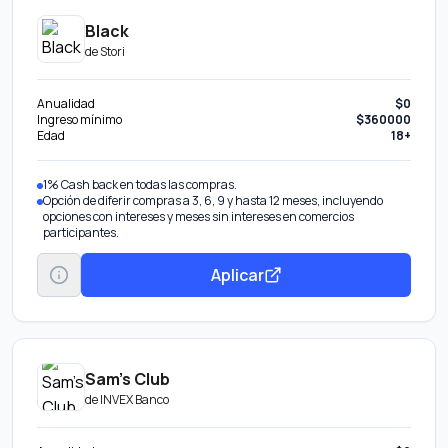
Black
de
Stori
Anualidad
$0
Ingreso mínimo
$360000
Edad
18+
1% Cash back en todas las compras.
Opción de diferir compras a 3, 6, 9 y hasta 12 meses, incluyendo
opciones con intereses y meses sin intereses en comercios
participantes.
Aplicar
Sam's Club
de
INVEX Banco