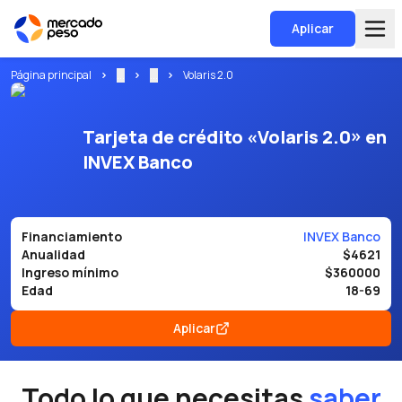
Aplicar
Página principal
...
...
Volaris 2.0
Tarjeta de crédito «Volaris 2.0» en
INVEX Banco
Financiamiento
INVEX Banco
Anualidad
$4621
Ingreso mínimo
$360000
Edad
18-69
Aplicar
Todo lo que necesitas
saber