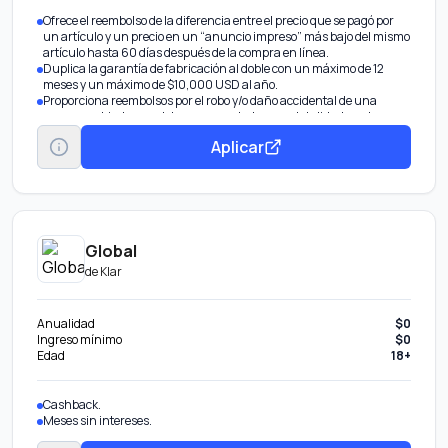
Ofrece el reembolso de la diferencia entre el precio que se pagó por
un artículo y un precio en un “anuncio impreso” más bajo del mismo
artículo hasta 60 días después de la compra en línea.
Duplica la garantía de fabricación al doble con un máximo de 12
meses y un máximo de $10,000 USD al año.
Proporciona reembolsos por el robo y/o daño accidental de una
compra cubierta que debe ser cancelada en su totalidad con la
tarjeta Mastercard.
Aplicar
Global
de
Klar
Anualidad
$0
Ingreso mínimo
$0
Edad
18+
Cashback.
Meses sin intereses.