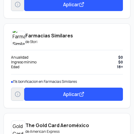
Aplicar
Farmacias Similares
de
Stori
Anualidad
$0
Ingreso mínimo
$0
Edad
18+
1% bonificacion en Farmacias Similares
Aplicar
The Gold Card Aeroméxico
de
American Express