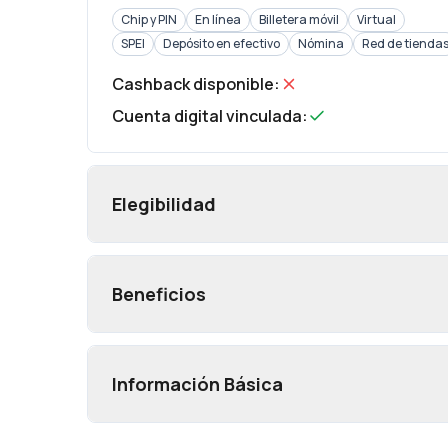
Chip y PIN
En línea
Billetera móvil
Virtual
SPEI
Depósito en efectivo
Nómina
Red de tienda
Cashback disponible
:
Cuenta digital vinculada
:
Elegibilidad
Beneficios
Información Básica