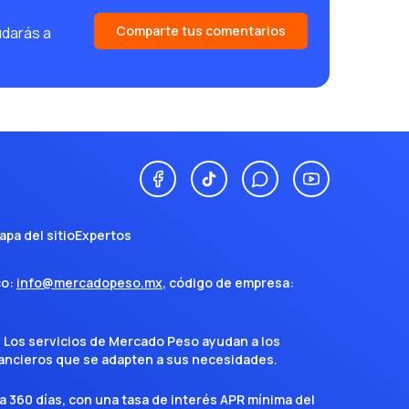
Comparte tus comentarios
udarás a
apa del sitio
Expertos
co:
info@mercadopeso.mx
, código de empresa:
. Los servicios de Mercado Peso ayudan a los
inancieros que se adapten a sus necesidades.
a 360 días, con una tasa de interés APR mínima del