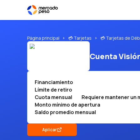
Página principal
💳 Tarjetas
💳 Tarjetas de Déb
Cuenta Visió
Financiamiento
Límite de retiro
Cuota mensual
Requiere mantener un mí
Monto mínimo de apertura
Saldo promedio mensual
Aplicar