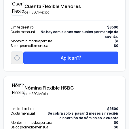
Cuenta Flexible Menores
de
HSBC México
Límite de retiro
$9500
Cuota mensual
No hay comisiones mensuales por manejo de
cuenta.
Monto mínimo de apertura
$1
Saldo promedio mensual
$0
Aplicar
Nómina Flexible HSBC
de
HSBC México
Límite de retiro
$9500
Cuota mensual
Se cobra solo si pasan 2 meses sin recibir
dispersión de nómina en la cuenta
Monto mínimo de apertura
$0
Saldo promedio mensual
$0