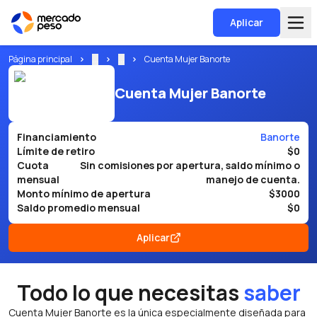
Aplicar
Página principal
...
...
Cuenta Mujer Banorte
Cuenta Mujer Banorte
Financiamiento
Banorte
Límite de retiro
$0
Cuota
Sin comisiones por apertura, saldo mínimo o
mensual
manejo de cuenta.
Monto mínimo de apertura
$3000
Saldo promedio mensual
$0
Aplicar
Todo lo que necesitas
saber
Cuenta Mujer Banorte es la única especialmente diseñada para