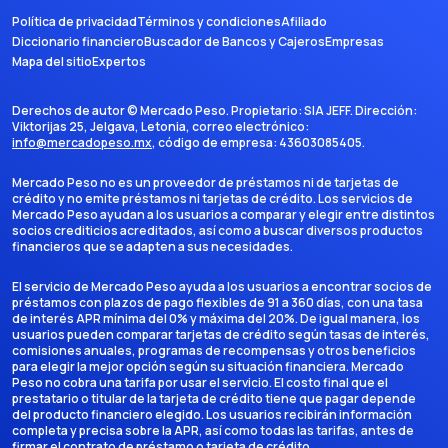
Política de privacidad
Términos y condiciones
Afiliado
Diccionario financiero
Buscador de Bancos y Cajeros
Empresas
Mapa del sitio
Expertos
Derechos de autor ©
Mercado Peso
. Propietario:
SIA JEFF
. Dirección:
Viktorijas 25, Jelgava, Letonia
, correo electrónico:
info@mercadopeso.mx
, código de empresa:
43603085405
.
Mercado Peso no es un proveedor de préstamos ni de tarjetas de
crédito y no emite préstamos ni tarjetas de crédito. Los servicios de
Mercado Peso ayudan a los usuarios a comparar y elegir entre distintos
socios crediticios acreditados, así como a buscar diversos productos
financieros que se adapten a sus necesidades.
El servicio de Mercado Peso ayuda a los usuarios a encontrar socios de
préstamos con plazos de pago flexibles de 91 a 360 días, con una tasa
de interés APR mínima del 0% y máxima del 20%. De igual manera, los
usuarios pueden comparar tarjetas de crédito según tasas de interés,
comisiones anuales, programas de recompensas y otros beneficios
para elegir la mejor opción según su situación financiera. Mercado
Peso no cobra una tarifa por usar el servicio. El costo final que el
prestatario o titular de la tarjeta de crédito tiene que pagar depende
del producto financiero elegido. Los usuarios recibirán información
completa y precisa sobre la APR, así como todas las tarifas, antes de
firmar el contrato de préstamo o tarjeta de crédito.