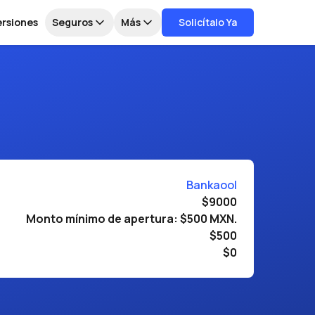
ersiones
Seguros
Más
Solicítalo Ya
Bankaool
$9000
Monto mínimo de apertura: $500 MXN.
$500
$0