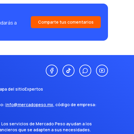
Comparte tus comentarios
udarás a
apa del sitio
Expertos
co:
info@mercadopeso.mx
, código de empresa:
. Los servicios de Mercado Peso ayudan a los
inancieros que se adapten a sus necesidades.