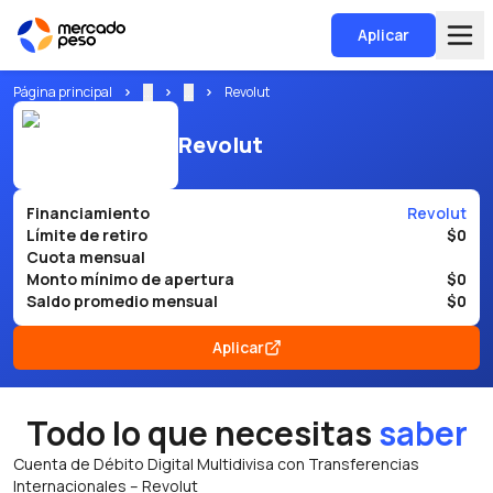
Aplicar
Página principal
...
...
Revolut
Revolut
Financiamiento
Revolut
Límite de retiro
$0
Cuota mensual
Monto mínimo de apertura
$0
Saldo promedio mensual
$0
Aplicar
Todo lo que necesitas
saber
Cuenta de Débito Digital Multidivisa con Transferencias
Internacionales – Revolut