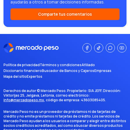
ayudarás a otros a tomar decisiones informadas.
Comparte tus comentarios
Política de privacidad
Términos y condiciones
Afiliado
Diccionario financiero
Buscador de Bancos y Cajeros
Empresas
Mapa del sitio
Expertos
Derechos de autor ©
Mercado Peso
. Propietario:
SIA JEFF
. Dirección:
Viktorijas 25, Jelgava, Letonia
, correo electrónico:
info@mercadopeso.mx
, código de empresa:
43603085405
.
Mercado Peso no es un proveedor de préstamos ni de tarjetas de
crédito y no emite préstamos ni tarjetas de crédito. Los servicios de
Mercado Peso ayudan a los usuarios a comparar y elegir entre distintos
socios crediticios acreditados, así como a buscar diversos productos