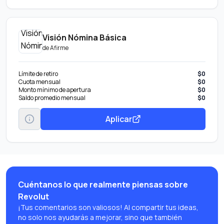
Visión Nómina Básica
de
Afirme
Límite de retiro
$0
Cuota mensual
$0
Monto mínimo de apertura
$0
Saldo promedio mensual
$0
Aplicar
Cuéntanos lo que realmente piensas sobre
Revolut
¡Tus comentarios son valiosos! Al compartir tus ideas,
no solo nos ayudarás a mejorar, sino que también