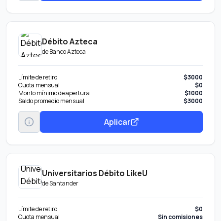
Débito Azteca
de
Banco Azteca
Límite de retiro
$3000
Cuota mensual
$0
Monto mínimo de apertura
$1000
Saldo promedio mensual
$3000
Aplicar
Universitarios Débito LikeU
de
Santander
Límite de retiro
$0
Cuota mensual
Sin comisiones