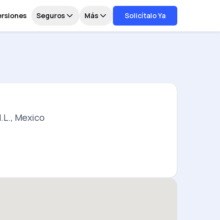
ersiones
Seguros
Más
Solicítalo Ya
.L., Mexico