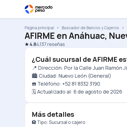
Página principal
Buscador de Bancos y Cajeros
AFIRME
en
Anáhuac, Nuev
★
4.8
4,137
reseñas
¿Cuál sucursal de AFIRME es
📍 Dirección: Por la Calle Juan Ramón J
🏙️ Ciudad: Nuevo León (General)
☎️ Teléfono: +52 81 8332 3190
🗓️ Actualizado al:
6 de agosto de 2026
Más detalles
🏦 Tipo: Sucursal o cajero