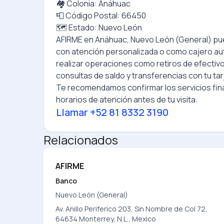
🏘️ Colonia: Anáhuac
📮 Código Postal: 66450
🗺️ Estado: Nuevo León
AFIRME
en
Anáhuac, Nuevo León (General)
pue
con atención personalizada o como cajero a
realizar operaciones como retiros de efectiv
consultas de saldo y transferencias con tu tar
Te recomendamos confirmar los servicios fina
horarios de atención antes de tu visita.
Llamar
+52 81 8332 3190
Relacionados
AFIRME
Banco
Nuevo León (General)
Av. Anillo Periferico 203, Sin Nombre de Col 72,
64634 Monterrey, N.L., Mexico