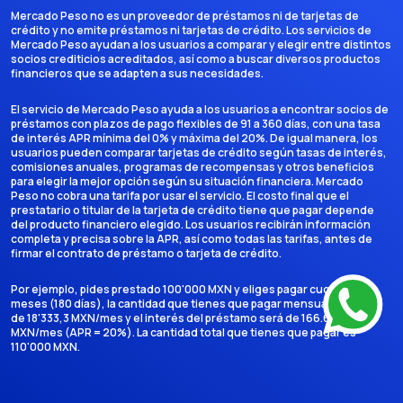
Mercado Peso no es un proveedor de préstamos ni de tarjetas de
crédito y no emite préstamos ni tarjetas de crédito. Los servicios de
Mercado Peso ayudan a los usuarios a comparar y elegir entre distintos
socios crediticios acreditados, así como a buscar diversos productos
financieros que se adapten a sus necesidades.
El servicio de Mercado Peso ayuda a los usuarios a encontrar socios de
préstamos con plazos de pago flexibles de 91 a 360 días, con una tasa
de interés APR mínima del 0% y máxima del 20%. De igual manera, los
usuarios pueden comparar tarjetas de crédito según tasas de interés,
comisiones anuales, programas de recompensas y otros beneficios
para elegir la mejor opción según su situación financiera. Mercado
Peso no cobra una tarifa por usar el servicio. El costo final que el
prestatario o titular de la tarjeta de crédito tiene que pagar depende
del producto financiero elegido. Los usuarios recibirán información
completa y precisa sobre la APR, así como todas las tarifas, antes de
firmar el contrato de préstamo o tarjeta de crédito.
Por ejemplo, pides prestado 100'000 MXN y eliges pagar cuotas en 6
meses (180 días), la cantidad que tienes que pagar mensualmente es
de 18'333,3 MXN/mes y el interés del préstamo será de 166.666,7
MXN/mes (APR = 20%). La cantidad total que tienes que pagar es
110'000 MXN.