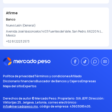
Afirme
Banco
Nuevo León (General)
Avenida José Vasconcelos 1403 Fuentes del Valle, San Pedro, 66220 N.L.,
Mexico
+52 81 2223 2573
Política de privacidad
Términos y condiciones
Afiliado
Diccionario financiero
Buscador de Bancos y Cajeros
Empresas
Mapa del sitio
Expertos
Derechos de autor ©
Mercado Peso
. Propietario:
SIA JEFF
. Dirección:
Viktorijas 25, Jelgava, Letonia
, correo electrónico:
info@mercadopeso.mx
, código de empresa:
43603085405
.