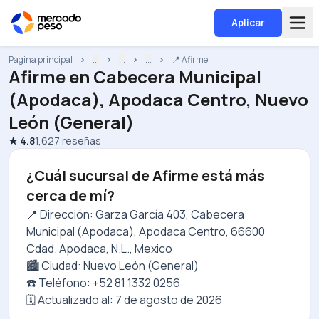
Aplicar
Página principal
...
...
...
📍 Afirme
Afirme
en
Cabecera Municipal
(Apodaca), Apodaca Centro, Nuevo
León (General)
★
4.8
1,627
reseñas
¿Cuál sucursal de Afirme está más
cerca de mí?
📍 Dirección: Garza García 403, Cabecera
Municipal (Apodaca), Apodaca Centro, 66600
Cdad. Apodaca, N.L., Mexico
🏙️ Ciudad: Nuevo León (General)
☎️ Teléfono: +52 81 1332 0256
🗓️ Actualizado al:
7 de agosto de 2026