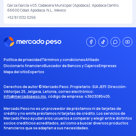
Garza García 403, Cabecera Municipal (Apodaca), Apodaca Centro,
66600 Cdad. Apodaca, N.L., Mexico
+52 81 1332 0256
Política de privacidad
Términos y condiciones
Afiliado
Diccionario financiero
Buscador de Bancos y Cajeros
Empresas
Mapa del sitio
Expertos
Derechos de autor ©
Mercado Peso
. Propietario:
SIA JEFF
. Dirección:
Viktorijas 25, Jelgava, Letonia
, correo electrónico:
info@mercadopeso.mx
, código de empresa:
43603085405
.
Mercado Peso no es un proveedor de préstamos ni de tarjetas de
crédito y no emite préstamos ni tarjetas de crédito. Los servicios de
Mercado Peso ayudan a los usuarios a comparar y elegir entre distintos
socios crediticios acreditados, así como a buscar diversos productos
financieros que se adapten a sus necesidades.