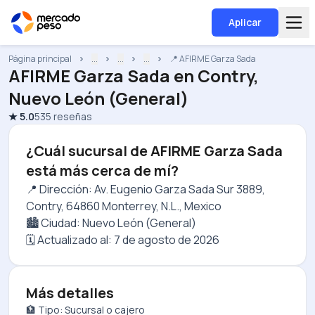
Aplicar
Página principal
...
...
...
📍 AFIRME Garza Sada
AFIRME Garza Sada
en
Contry,
Nuevo León (General)
★
5.0
535
reseñas
¿Cuál sucursal de AFIRME Garza Sada
está más cerca de mí?
📍 Dirección: Av. Eugenio Garza Sada Sur 3889,
Contry, 64860 Monterrey, N.L., Mexico
🏙️ Ciudad: Nuevo León (General)
🗓️ Actualizado al:
7 de agosto de 2026
Más detalles
🏦 Tipo: Sucursal o cajero