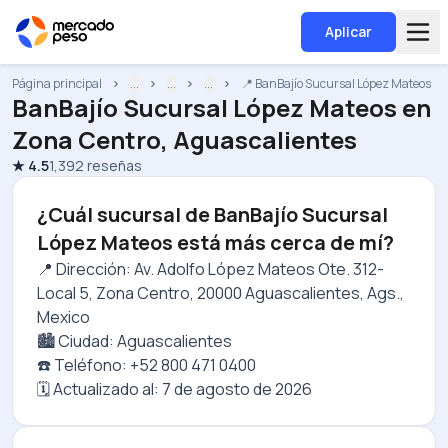
Aplicar
Página principal
...
...
...
📍 BanBajío Sucursal López Mateos
BanBajío Sucursal López Mateos
en
Zona Centro, Aguascalientes
★
4.5
1,392
reseñas
¿Cuál sucursal de BanBajío Sucursal
López Mateos está más cerca de mí?
📍 Dirección: Av. Adolfo López Mateos Ote. 312-
Local 5, Zona Centro, 20000 Aguascalientes, Ags.,
Mexico
🏙️ Ciudad: Aguascalientes
☎️ Teléfono: +52 800 471 0400
🗓️ Actualizado al:
7 de agosto de 2026