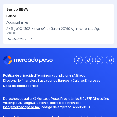
Banco BBVA
Banco
Aguascalientes
Av. Siglo XXI 1302, Nazario Ortiz Garza, 20190 Aguascalientes, Ags.,
Mexico
+52 55 5226 2663
Política de privacidad
Términos y condiciones
Afiliado
Diccionario financiero
Buscador de Bancos y Cajeros
Empresas
Mapa del sitio
Expertos
Derechos de autor ©
Mercado Peso
. Propietario:
SIA JEFF
. Dirección:
Viktorijas 25, Jelgava, Letonia
, correo electrónico:
info@mercadopeso.mx
, código de empresa:
43603085405
.