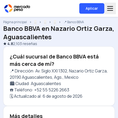
Aplicar
Página principal
...
...
...
📍 Banco BBVA
Banco BBVA
en
Nazario Ortiz Garza,
Aguascalientes
★
4.8
2,103
reseñas
¿Cuál sucursal de Banco BBVA está
más cerca de mí?
📍 Dirección: Av. Siglo XXI 1302, Nazario Ortiz Garza,
20190 Aguascalientes, Ags., Mexico
🏙️ Ciudad: Aguascalientes
☎️ Teléfono: +52 55 5226 2663
🗓️ Actualizado al:
6 de agosto de 2026
Más detalles