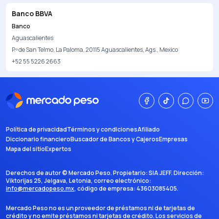
Banco BBVA
Banco
Aguascalientes
P.º de San Telmo, La Paloma, 20115 Aguascalientes, Ags., Mexico
+52 55 5226 2663
Política de privacidad
Términos y condiciones
Afiliado
Diccionario financiero
Buscador de Bancos y Cajeros
Empresas
Mapa del sitio
Expertos
Derechos de autor ©
Mercado Peso
. Propietario:
SIA JEFF
. Dirección:
Viktorijas 25, Jelgava, Letonia
, correo electrónico:
info@mercadopeso.mx
, código de empresa:
43603085405
.
Mercado Peso no es un proveedor de préstamos ni de tarjetas de
crédito y no emite préstamos ni tarjetas de crédito. Los servicios de